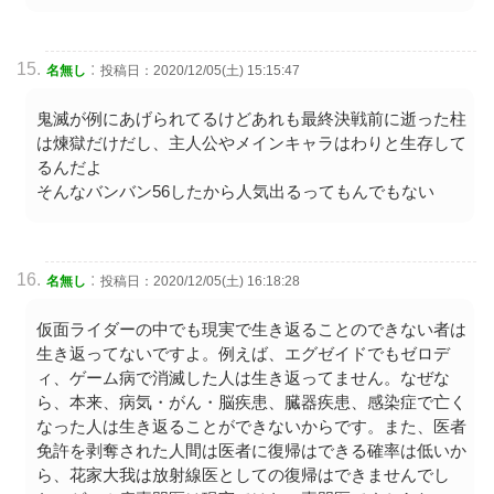
:
名無し
投稿日：2020/12/05(土) 15:15:47
鬼滅が例にあげられてるけどあれも最終決戦前に逝った柱
は煉獄だけだし、主人公やメインキャラはわりと生存して
るんだよ
そんなバンバン56したから人気出るってもんでもない
:
名無し
投稿日：2020/12/05(土) 16:18:28
仮面ライダーの中でも現実で生き返ることのできない者は
生き返ってないですよ。例えば、エグゼイドでもゼロデ
ィ、ゲーム病で消滅した人は生き返ってません。なぜな
ら、本来、病気・がん・脳疾患、臓器疾患、感染症で亡く
なった人は生き返ることができないからです。また、医者
免許を剥奪された人間は医者に復帰はできる確率は低いか
ら、花家大我は放射線医としての復帰はできませんでし