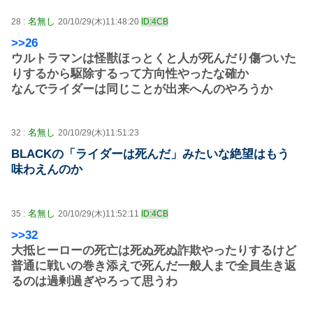
名無し
28 :
20/10/29(木)11:48:20
ID:4CB
>>26
ウルトラマンは怪獣ほっとくと人が死んだり傷ついた
りするから駆除するって方向性やったな確か
なんでライダーは同じことが出来へんのやろうか
名無し
32 :
20/10/29(木)11:51:23
BLACKの「ライダーは死んだ」みたいな絶望はもう
味わえんのか
名無し
35 :
20/10/29(木)11:52:11
ID:4CB
>>32
大抵ヒーローの死亡は死ぬ死ぬ詐欺やったりするけど
普通に戦いの巻き添えで死んだ一般人まで全員生き返
るのは過剰過ぎやろって思うわ