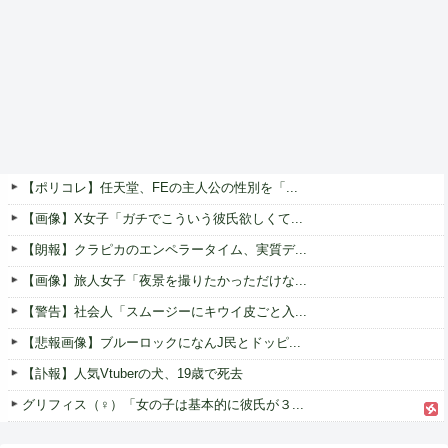
【ポリコレ】任天堂、FEの主人公の性別を「...
【画像】X女子「ガチでこういう彼氏欲しくて...
【朗報】クラピカのエンペラータイム、実質デ...
【画像】旅人女子「夜景を撮りたかっただけな...
【警告】社会人「スムージーにキウイ皮ごと入...
【悲報画像】ブルーロックになんJ民とドッピ...
【訃報】人気Vtuberの犬、19歳で死去
グリフィス（♀）「女の子は基本的に彼氏が３...