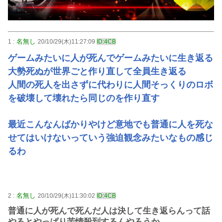
名無し
1 :
20/10/29(木)11:27:09
ID:4CB
ゲームみたいに人が死んでゲームみたいに生き返る
大勢死ぬが世界ごと作り直して全員生き返る
人間の死人を出さずに代わりに人間そっくりのロボ
を破壊して壊れたら同じのを作り直す
最近こんなんばかりやけど意地でも普通に人を死な
せてはいけないっていう強迫観念みたいなもの感じ
るわ
名無し
2 :
20/10/29(木)11:30:02
ID:4CB
普通に人が死んで死んだ人は決して生き返らんって話
やるとやっぱり苦情殺到するんやろうか