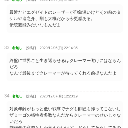
最近だとエグゼイドのレーザーが印象深いけどその前のタ
ケルや進之介、剛も大概だから今更感ある。
伝統芸能みたいなもんだよ
:
名無し
投稿日：2020/12/06(日) 22:14:35
終盤に世界ごと生き返らせるはクレーマー避けにはならん
だろ
なんで最後までクレーマーが待ってくれる前提なんだよ
:
名無し
投稿日：2020/12/07(月) 12:23:19
対象年齢がもっと低い戦隊でナダも師匠も帰ってこないし
ザミーゴの犠牲者多数なんだからクレーマーのせいじゃな
いだろ
制作側の意図としか言えないけど、どうしてそうしてるの