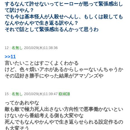
するなんて許せないってヒーローが怒って緊張感出し
て訳けやん？
でも今は基本怪人が人殺せへんし、もしくは殺しても
なんやかんやで生き返る訳やん？
それで話として緊張感出るんかって思うわ
名無し
12 :
20/10/29(木)11:38:36
>>11
言いたいことはすごくよくわかる
けど、色々煩いアホがあるからしゃーないんちゃうか
その辺好き勝手にやった結果がアマゾンズや
名無し
15 :
20/10/29(木)11:39:47
ID:4CB
ってかあれやな
敵も敵で極力死人出さない方向性で悪事働かないとい
けないから番組考える側も大変やな
死んでもなんやかんやで生き返らせられる設定作るの
も大変そう