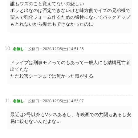
誰もワズのこと覚えてないの悲しい
ポッと出なのは否定できないけど味方側でイズの兄弟機で
聖人で強化フォーム作るための犠牲になってバックアップ
もとれないから復元もできなかったのに
:
名無し
投稿日：2020/12/05(土) 14:51:35
ドライブは刑事モノってのもあって一般人にも結構死亡者
出てたな
ただ殺害シーンまでは無かった気がする
:
名無し
投稿日：2020/12/05(土) 14:55:07
最近は2号以外もVシネあるし、冬映画での共闘もあるし安
易に殺せないんだよな…