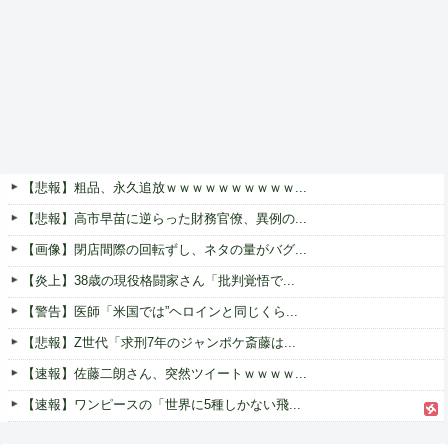
【悲報】粗品、永久追放ｗｗｗｗｗｗｗｗｗｗ...
【悲報】高市早苗に逆らった財務官僚、異例の...
【画像】閉店間際の回転ずし、ネタの量がバグ...
【炎上】38歳の現役格闘家さん「批判覚悟で...
【警告】医師「米国では”ヘロインと同じくら...
【悲報】Z世代「求刑7年のジャンポケ斎藤は...
【速報】佐藤二朗さん、突然ツイートｗｗｗｗ...
【速報】ワンピースの「世界に5種しかない飛...