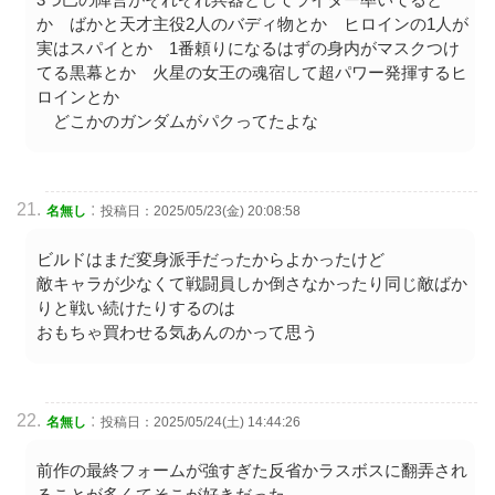
か ばかと天才主役2人のバディ物とか ヒロインの1人が
実はスパイとか 1番頼りになるはずの身内がマスクつけ
てる黒幕とか 火星の女王の魂宿して超パワー発揮するヒ
ロインとか
どこかのガンダムがパクってたよな
:
名無し
投稿日：2025/05/23(金) 20:08:58
ビルドはまだ変身派手だったからよかったけど
敵キャラが少なくて戦闘員しか倒さなかったり同じ敵ばか
りと戦い続けたりするのは
おもちゃ買わせる気あんのかって思う
:
名無し
投稿日：2025/05/24(土) 14:44:26
前作の最終フォームが強すぎた反省かラスボスに翻弄され
ることが多くてそこが好きだった