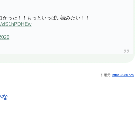
白かった！！もっといっぱい読みたい！！
com/zIS1hPDHEw
2020
引用元 :
https://5ch.net/
いな