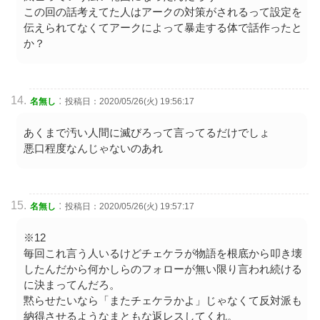
この回の話考えてた人はアークの対策がされるって設定を
伝えられてなくてアークによって暴走する体で話作ったと
か？
:
名無し
投稿日：2020/05/26(火) 19:56:17
あくまで汚い人間に滅びろって言ってるだけでしょ
悪口程度なんじゃないのあれ
:
名無し
投稿日：2020/05/26(火) 19:57:17
※12
毎回これ言う人いるけどチェケラが物語を根底から叩き壊
したんだから何かしらのフォローが無い限り言われ続ける
に決まってんだろ。
黙らせたいなら「またチェケラかよ」じゃなくて反対派も
納得させるようなまともな返レスしてくれ。