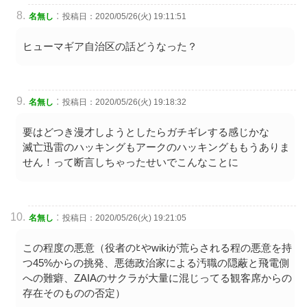
:
名無し
投稿日：2020/05/26(火) 19:11:51
ヒューマギア自治区の話どうなった？
:
名無し
投稿日：2020/05/26(火) 19:18:32
要はどつき漫才しようとしたらガチギレする感じかな
滅亡迅雷のハッキングもアークのハッキングももうありま
せん！って断言しちゃったせいでこんなことに
:
名無し
投稿日：2020/05/26(火) 19:21:05
この程度の悪意（役者のﾋやwikiが荒らされる程の悪意を持
つ45%からの挑発、悪徳政治家による汚職の隠蔽と飛電側
への難癖、ZAIAのサクラが大量に混じってる観客席からの
存在そのものの否定）