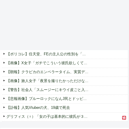
【ポリコレ】任天堂、FEの主人公の性別を「...
【画像】X女子「ガチでこういう彼氏欲しくて...
【朗報】クラピカのエンペラータイム、実質デ...
【画像】旅人女子「夜景を撮りたかっただけな...
【警告】社会人「スムージーにキウイ皮ごと入...
【悲報画像】ブルーロックになんJ民とドッピ...
【訃報】人気Vtuberの犬、19歳で死去
グリフィス（♀）「女の子は基本的に彼氏が３...