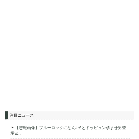
注目ニュース
【悲報画像】ブルーロックになんJ民とドッピュン孕ませ男登
場w...