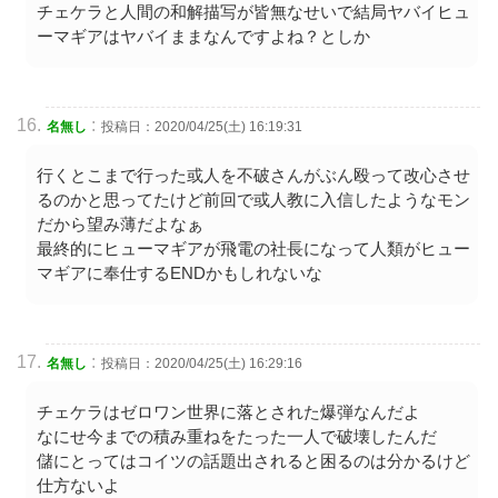
チェケラと人間の和解描写が皆無なせいで結局ヤバイヒュ
ーマギアはヤバイままなんですよね？としか
:
名無し
投稿日：2020/04/25(土) 16:19:31
行くとこまで行った或人を不破さんがぶん殴って改心させ
るのかと思ってたけど前回で或人教に入信したようなモン
だから望み薄だよなぁ
最終的にヒューマギアが飛電の社長になって人類がヒュー
マギアに奉仕するENDかもしれないな
:
名無し
投稿日：2020/04/25(土) 16:29:16
チェケラはゼロワン世界に落とされた爆弾なんだよ
なにせ今までの積み重ねをたった一人で破壊したんだ
儲にとってはコイツの話題出されると困るのは分かるけど
仕方ないよ