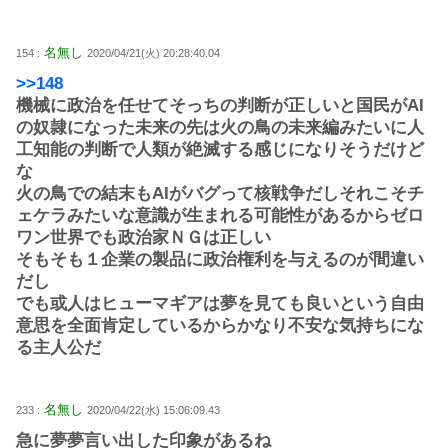
名無し
154 :
2020/04/21(火) 20:28:40.04
>>148
機械に政治を任せてそっちの判断が正しいと国民がAI
の奴隷になった未来の先は火の鳥の未来編みたいに人
工知能の判断で人類が絶滅する感じになりそうだけど
な
火の鳥での結末もAIがバグって核戦争だしそれこそチ
ェケラみたいな意識が生まれる可能性があるからゼロ
ワン世界でも政治家ＮＧは正しい
そもそも１企業の製品に政治権利を与えるのが間違い
だし
でも或人はヒューマギアは夢を見ても良いという自由
意思を全面肯定しているからかなり不安な気持ちにな
る主人公だ
名無し
233 :
2020/04/22(水) 15:06:09.43
急に夢夢言い出した印象があるね