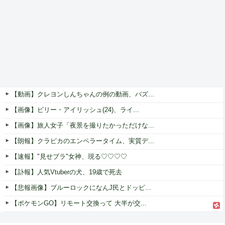
【動画】クレヨンしんちゃんの例の動画、バズ...
【画像】ビリー・アイリッシュ(24)、ライ...
【画像】旅人女子「夜景を撮りたかっただけな...
【朗報】クラピカのエンペラータイム、実質デ...
【速報】"見せブラ"女神、現る♡♡♡♡
【訃報】人気Vtuberの犬、19歳で死去
【悲報画像】ブルーロックになんJ民とドッピ...
【ポケモンGO】リモート交換って 大半が交...