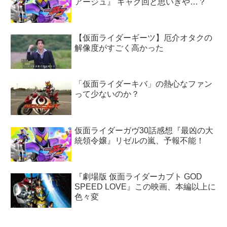
アージュ』 ギャグ回と思いきや…？
【仮面ライダーギーツ】厄介オタクの
解像度がすごく高かった
「仮面ライダーキバ」の熱心なファン
って少ないのか？
仮面ライダーガヴ30話感想『最凶の大
統領令嬢』リゼルの嵐、予報不能！
『劇場版 仮面ライダーカブト GOD
SPEED LOVE』この映画、本編以上に
色々変