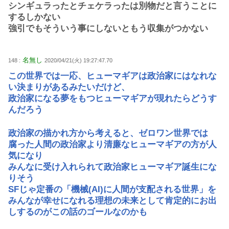
シンギュラったとチェケラったは別物だと言うことに
するしかない
強引でもそういう事にしないともう収集がつかない
名無し
148 :
2020/04/21(火) 19:27:47.70
この世界では一応、ヒューマギアは政治家にはなれな
い決まりがあるみたいだけど、
政治家になる夢をもつヒューマギアが現れたらどうす
んだろう
政治家の描かれ方から考えると、ゼロワン世界では
腐った人間の政治家より清廉なヒューマギアの方が人
気になり
みんなに受け入れられて政治家ヒューマギア誕生にな
りそう
SFじゃ定番の「機械(AI)に人間が支配される世界」を
みんなが幸せになれる理想の未来として肯定的にお出
しするのがこの話のゴールなのかも