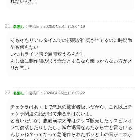
れないんだ！
:
名無し
投稿日：2020/04/25(土) 18:04:19
そもそもリアルタイムでの視聴が推奨されてるのに時期尚
早も何もない
いつもライブ感で展開変えるんだし
もし仮に制作側の思う壺だとするなら乗っからない方がノ
リが悪い
:
名無し
投稿日：2020/04/25(土) 18:09:22
チェケラはあくまで悪意の被害者扱いだから、これ以上チ
ェケラ関連の話が出て来る事はないよ。
と言いたいが、腹筋崩壊太郎はグッズ販売したりスピンオ
フで復活したりしたし、滅亡迅雷なんだから亡と雷もいる
んじゃね？ってなって急遽作られたポッと出の雷がこれか