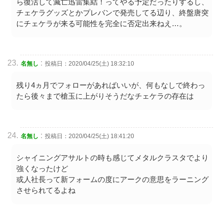
ら復活して滅亡迅雷集結！ってやる予定だったりするし、
チェケラグッズとかプレバンで発売してる辺り、終盤唐突
にチェケラが来る可能性を完全に否定出来ねえ…。
:
名無し
投稿日：2020/04/25(土) 18:32:10
残り4ヵ月でフォローがあればいいが、何もなしで終わっ
たら後々まで槍玉に上がりそうだなチェケラの存在は
:
名無し
投稿日：2020/04/25(土) 18:41:20
シャイニングアサルトの時も感じてメタルクラスタでより
強くなったけど
或人社長って新フォームの度にアークの意思をラーニング
させられてるよね