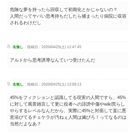
危険な夢を持ったら回収して初期化とかじゃないの？
人間だってヤバい思考持ちだしたら捕まったり病院に収容
されるわけだし
:
名無し
投稿日：2020/04/25(土) 12:47:45
アルトから思考誘導なんていつ受けたんだ
:
名無し
投稿日：2020/04/25(土) 13:09:13
45%をフィクションと認識してる現実の人間ですら、45%
に対して罵詈雑言して更に役者への誹謗中傷やwiki荒らし
やらするレベルなんだから、実際に45%と対面して直に悪
意浴びてるチェケラが汚ねぇ人間は滅びろ！ってなるのは
当然だよなあ？