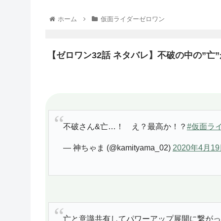
ホーム
仮面ライダーゼロワン
【ゼロワン32話 ネタバレ】不破の中の”亡
不破さん&亡…！ え？最高か！？
#仮面ラ
— 神ちゃま (@kamityama_02)
2020年4月1
亡と意識共有してパワーアップ展開に繋がっ