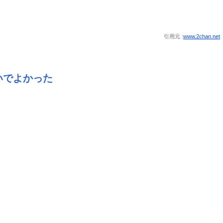
引用元 :
www.2chan.net
いでよかった