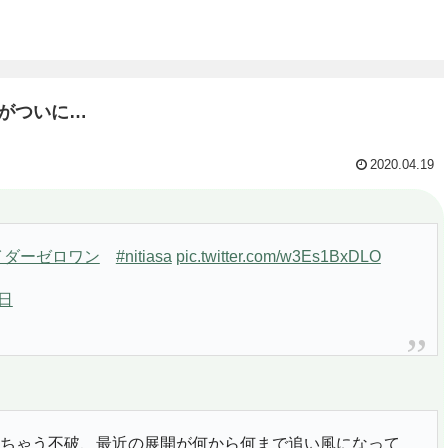
”がついに…
2020.04.19
イダーゼロワン
#nitiasa
pic.twitter.com/w3Es1BxDLO
9日
ちゃう不破、最近の展開が何から何まで追い風になって