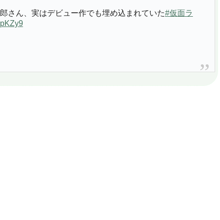
郎さん、実はデビュー作でも埋め込まれていた
#仮面ラ
IPpKZy9