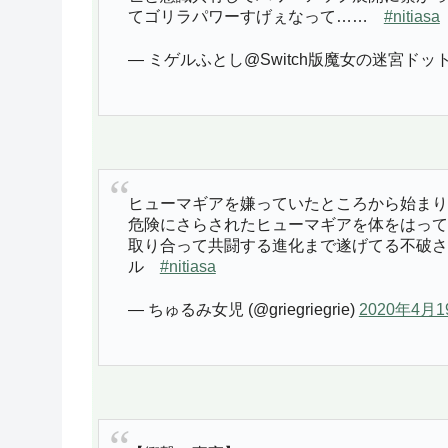
てゴリラパワーすげぇなって……
#nitiasa
— ミゲルふとし@Switch版魔女の迷宮ドットOPア
ヒューマギアを嫌っていたところから始まり
危険にさらされたヒューマギアを体をはって
取り合って共闘する進化まで遂げてる不破さ
ル
#nitiasa
— ちゅるみ女児 (@griegriegrie)
2020年4月1