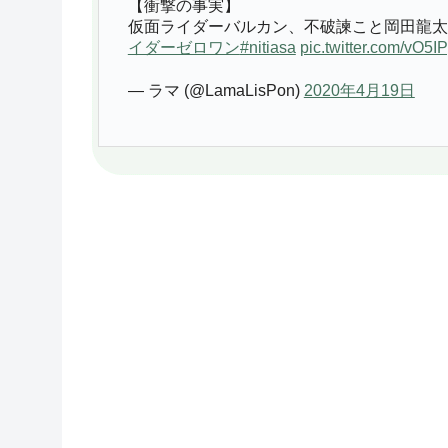
【衝撃の事実】
仮面ライダーバルカン、不破諫こと岡田龍太
イダーゼロワン
#nitiasa
pic.twitter.com/vO5
— ラマ (@LamaLisPon)
2020年4月19日