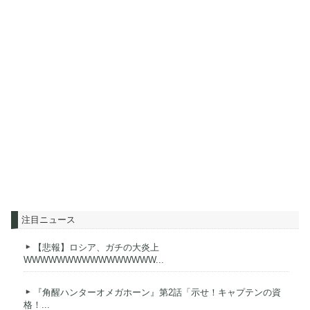
注目ニュース
【悲報】ロシア、ガチの大炎上
WWWWWWWWWWWWWWWW...
『角醒ハンターオメガホーン』第2話「示せ！キャプテンの資
格！...