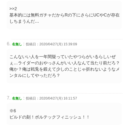
>>2
基本的には無料ガチャだからRの下にさらにUCやCが存在
しちまうんだ…
:
名無し
投稿日：2020/04/27(月) 15:39:09
こんないい人を一年間疑っていたやつらがいるらしいぜ
ぇ…ライダーのおやっさんがいい人なんて当たり前だろ？
俺か？俺は戦兎を鍛えて少しのことじゃ折れないようなメ
ンタルにしてやっただろ？
:
名無し
投稿日：2020/04/27(月) 16:11:57
※6
ビルドの刻！ボルテックフィニッシュ！！