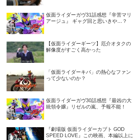
仮面ライダーガヴ31話感想『辛苦マリ
アージュ』 ギャグ回と思いきや…？
【仮面ライダーギーツ】厄介オタクの
解像度がすごく高かった
「仮面ライダーキバ」の熱心なファン
って少ないのか？
仮面ライダーガヴ30話感想『最凶の大
統領令嬢』リゼルの嵐、予報不能！
『劇場版 仮面ライダーカブト GOD
SPEED LOVE』この映画、本編以上に