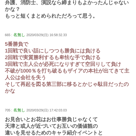
弁護、消防士、演説なら締まりもよかったんじゃない
かな？
もっと短くまとめられただろって思う。
名無し
665 :
2020/03/29(日) 16:58:32.33
5番勝負で
1回戦で良い話にしつつも勝負には負ける
2回戦で実質勝利するも卑怯な手で負ける
3回戦で主人公が必死になりすぎて空回りして負け
不破が1000％を打ち破るもザイアの本社が出てきて主
人公は会社を失う
そして再起を図る第三部に移るとかじゃ駄目だったの
かな
名無し
705 :
2020/03/29(日) 17:42:03.03
お見合いとお花はお仕事勝負じゃなくて
天津と或人が近づいてお互いの価値観の
違いを見せるためのキャラ紹介イベントと