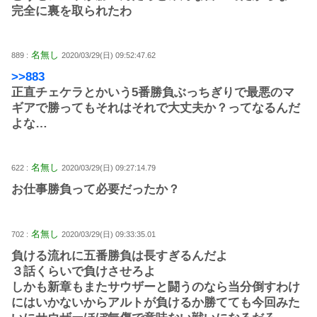
完全に裏を取られたわ
名無し
889 :
2020/03/29(日) 09:52:47.62
>>883
正直チェケラとかいう5番勝負ぶっちぎりで最悪のマ
ギアで勝ってもそれはそれで大丈夫か？ってなるんだ
よな…
名無し
622 :
2020/03/29(日) 09:27:14.79
お仕事勝負って必要だったか？
名無し
702 :
2020/03/29(日) 09:33:35.01
負ける流れに五番勝負は長すぎるんだよ
３話くらいで負けさせろよ
しかも新章もまたサウザーと闘うのなら当分倒すわけ
にはいかないからアルトが負けるか勝てても今回みた