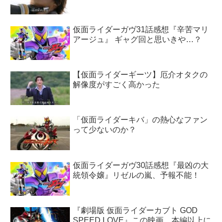
仮面ライダーガヴ31話感想『辛苦マリ
アージュ』 ギャグ回と思いきや…？
【仮面ライダーギーツ】厄介オタクの
解像度がすごく高かった
「仮面ライダーキバ」の熱心なファン
って少ないのか？
仮面ライダーガヴ30話感想『最凶の大
統領令嬢』リゼルの嵐、予報不能！
『劇場版 仮面ライダーカブト GOD
SPEED LOVE』この映画、本編以上に