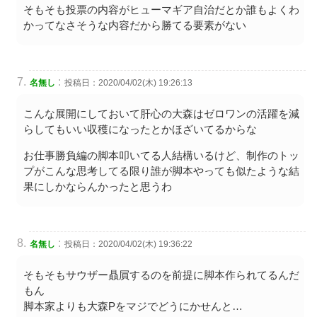
そもそも投票の内容がヒューマギア自治だとか誰もよくわ
かってなさそうな内容だから勝てる要素がない
:
名無し
投稿日：2020/04/02(木) 19:26:13
こんな展開にしておいて肝心の大森はゼロワンの活躍を減
らしてもいい収穫になったとかほざいてるからな
お仕事勝負編の脚本叩いてる人結構いるけど、制作のトッ
プがこんな思考してる限り誰が脚本やっても似たような結
果にしかならんかったと思うわ
:
名無し
投稿日：2020/04/02(木) 19:36:22
そもそもサウザー贔屓するのを前提に脚本作られてるんだ
もん
脚本家よりも大森Pをマジでどうにかせんと…