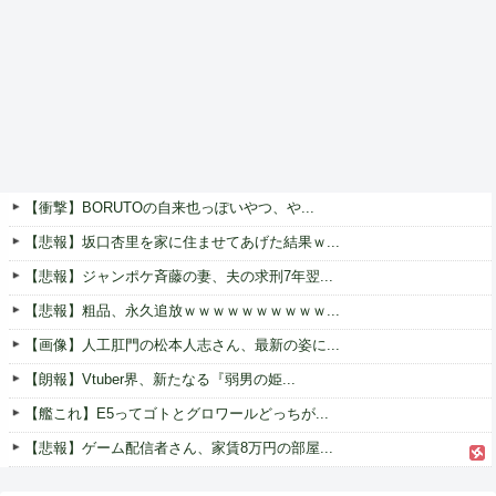
【衝撃】BORUTOの自来也っぽいやつ、や...
【悲報】坂口杏里を家に住ませてあげた結果ｗ...
【悲報】ジャンポケ斉藤の妻、夫の求刑7年翌...
【悲報】粗品、永久追放ｗｗｗｗｗｗｗｗｗｗ...
【画像】人工肛門の松本人志さん、最新の姿に...
【朗報】Vtuber界、新たなる『弱男の姫...
【艦これ】E5ってゴトとグロワールどっちが...
【悲報】ゲーム配信者さん、家賃8万円の部屋...