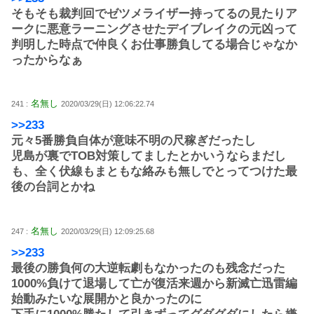
そもそも裁判回でゼツメライザー持ってるの見たりア
ークに悪意ラーニングさせたデイブレイクの元凶って
判明した時点で仲良くお仕事勝負してる場合じゃなか
ったからなぁ
名無し
241 :
2020/03/29(日) 12:06:22.74
>>233
元々5番勝負自体が意味不明の尺稼ぎだったし
児島が裏でTOB対策してましたとかいうならまだし
も、全く伏線もまともな絡みも無しでとってつけた最
後の台詞とかね
名無し
247 :
2020/03/29(日) 12:09:25.68
>>233
最後の勝負何の大逆転劇もなかったのも残念だった
1000%負けて退場して亡が復活来週から新滅亡迅雷編
始動みたいな展開かと良かったのに