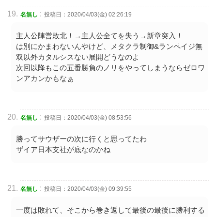
:
名無し
投稿日：2020/04/03(金) 02:26:19
主人公陣営敗北！→主人公全てを失う→新章突入！
は別にかまわないんやけど、メタクラ制御&ランペイジ無
双以外カタルシスない展開どうなのよ
次回以降もこの五番勝負のノリをやってしまうならゼロワ
ンアカンかもなぁ
:
名無し
投稿日：2020/04/03(金) 08:53:56
勝ってサウザーの次に行くと思ってたわ
ザイア日本支社が底なのかね
:
名無し
投稿日：2020/04/03(金) 09:39:55
一度は敗れて、そこから巻き返して最後の最後に勝利する