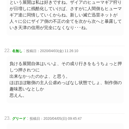
という展開は私は好きですね。ザイアのヒューマギア狩り
が日増しに残酷化していけば、さすがに人間側もヒューマ
ギア達に同情していくからね。新しい滅亡迅雷ネットが
人々に公にザイア側の不正の全てを次から次へと暴露して
いき天津の信用が完全になくなり･･･ね。
:
名無し
投稿日：2020/04/03(金) 11:26:10
負ける展開自体はいいよ、その成り行きをもうちょっと押
しつ押されつに
出来なかったのかよ、と思う。
ほぼほぼ敵側の主人公虐めっぱなし状態でしょ、制作側の
趣味悪いなとしか
思えん。
:
グリード
投稿日：2020/04/05(日) 09:45:47