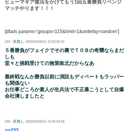
ヒューマギア復活をかけてもう1回五番勝負リベンジ
マッチやります！！！
[dfads params=’groups=115&limit=1&orderby=random’]
名無し
233 :
2020/03/29(日) 12:02:55.50
５番勝負がフェイクでその裏でＴＯＢの奇襲ならまだ
しも
堂々と挑戦受けての無策敗北だからなあ
最終戦なんか勝負以前に演説もディベートもラッパー
も関係ない
お仕事どころか素人が生兵法で不正暴こうとして自爆
会社潰しましたと
名無し
238 :
2020/03/29(日) 12:05:03.59
>>233