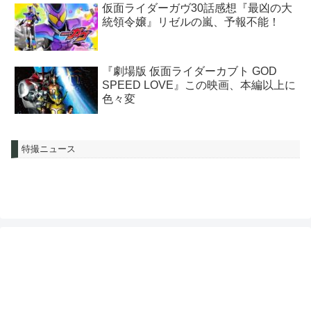
仮面ライダーガヴ30話感想『最凶の大
統領令嬢』リゼルの嵐、予報不能！
『劇場版 仮面ライダーカブト GOD
SPEED LOVE』この映画、本編以上に
色々変
特撮ニュース