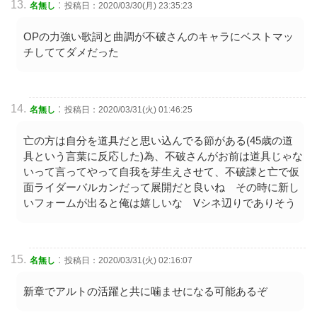
:
名無し
投稿日：2020/03/30(月) 23:35:23
OPの力強い歌詞と曲調が不破さんのキャラにベストマッ
チしててダメだった
:
名無し
投稿日：2020/03/31(火) 01:46:25
亡の方は自分を道具だと思い込んでる節がある(45歳の道
具という言葉に反応した)為、不破さんがお前は道具じゃな
いって言ってやって自我を芽生えさせて、不破諌と亡で仮
面ライダーバルカンだって展開だと良いね その時に新し
いフォームが出ると俺は嬉しいな Vシネ辺りでありそう
:
名無し
投稿日：2020/03/31(火) 02:16:07
新章でアルトの活躍と共に噛ませになる可能あるぞ