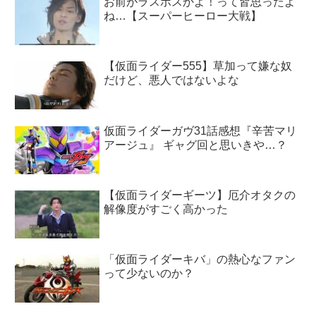
お前がラスボスかよ！って皆思ったよ
ね…【スーパーヒーロー大戦】
【仮面ライダー555】草加って嫌な奴
だけど、悪人ではないよな
仮面ライダーガヴ31話感想『辛苦マリ
アージュ』 ギャグ回と思いきや…？
【仮面ライダーギーツ】厄介オタクの
解像度がすごく高かった
「仮面ライダーキバ」の熱心なファン
って少ないのか？