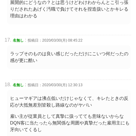
展開的にどうなの？とは思うけどわけわからんとこ引っ張
りだされたあげく汚職で負けてそれを捏造扱いとかキレる
理由はわかる
:
名無し
投稿日：2020/03/30(月) 08:45:22
ラップそのものは良い感じだっただけにこいつ何だったの
感が更に酷い
:
名無し
投稿日：2020/03/30(月) 12:30:13
ヒューマギアは沸点低いだけじゃなくて、キレたときの反
応が大抵無差別皆殺し路線なのがヤバい
雇い主が従業員として真摯に扱ってても意味ないからな
DQN客に当たったら無関係な周囲や真摯だった雇用主にも
牙向いてくるし