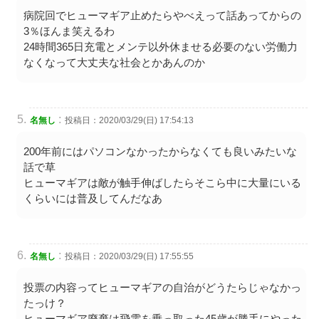
病院回でヒューマギア止めたらやべえって話あってからの
3％ほんま笑えるわ
24時間365日充電とメンテ以外休ませる必要のない労働力
なくなって大丈夫な社会とかあんのか
:
名無し
投稿日：2020/03/29(日) 17:54:13
200年前にはパソコンなかったからなくても良いみたいな
話で草
ヒューマギアは敵が触手伸ばしたらそこら中に大量にいる
くらいには普及してんだなあ
:
名無し
投稿日：2020/03/29(日) 17:55:55
投票の内容ってヒューマギアの自治がどうたらじゃなかっ
たっけ？
ヒューマギア廃棄は飛電を乗っ取った45歳が勝手にやった