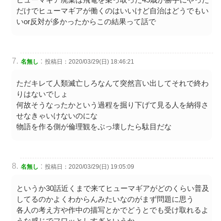
だけでヒューマギアが働くのはいいけど自治はどうでもい
いor反対が多かったからこの結果って話で
:
名無し
投稿日：2020/03/29(日) 18:46:21
ただキレて人類滅亡しろなんて突然言い出してそれで終わ
りはないでしょ
何故そうなったかという過程を掘り下げて見る人を納得さ
せなきゃいけないのにな
物語を作る側が倫理観をぶっ壊したら駄目だな
:
名無し
投稿日：2020/03/29(日) 19:05:09
というか30話近くまで来てヒューマギアがどのくらい普及
してるのかよくわからんみたいなのがまず問題に思う
各人の考え方や作中の描写とかでどうとでも受け取れるよ
うな感じでフワッとしすぎというか