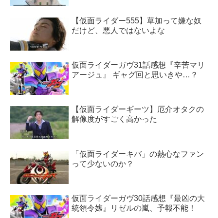
【仮面ライダー555】草加って嫌な奴
だけど、悪人ではないよな
仮面ライダーガヴ31話感想『辛苦マリ
アージュ』 ギャグ回と思いきや…？
【仮面ライダーギーツ】厄介オタクの
解像度がすごく高かった
「仮面ライダーキバ」の熱心なファン
って少ないのか？
仮面ライダーガヴ30話感想『最凶の大
統領令嬢』リゼルの嵐、予報不能！