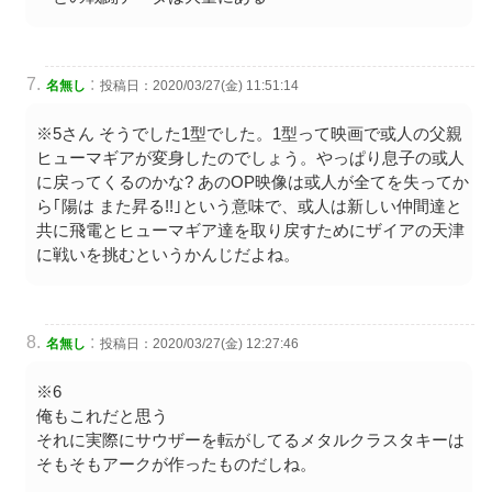
:
名無し
投稿日：2020/03/27(金) 11:51:14
※5さん そうでした1型でした。1型って映画で或人の父親
ヒューマギアが変身したのでしょう。やっぱり息子の或人
に戻ってくるのかな? あのOP映像は或人が全てを失ってか
ら｢陽は また昇る!!｣という意味で、或人は新しい仲間達と
共に飛電とヒューマギア達を取り戻すためにザイアの天津
に戦いを挑むというかんじだよね。
:
名無し
投稿日：2020/03/27(金) 12:27:46
※6
俺もこれだと思う
それに実際にサウザーを転がしてるメタルクラスタキーは
そもそもアークが作ったものだしね。