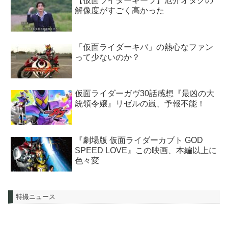
【仮面ライダーギーツ】厄介オタクの
解像度がすごく高かった
「仮面ライダーキバ」の熱心なファン
って少ないのか？
仮面ライダーガヴ30話感想『最凶の大
統領令嬢』リゼルの嵐、予報不能！
『劇場版 仮面ライダーカブト GOD
SPEED LOVE』この映画、本編以上に
色々変
特撮ニュース