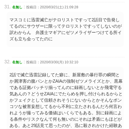
:
名無し
投稿日：2020/03/21(土) 21:09:28
マスコミに迅雷滅亡がテロリストですって2話目で告発し
てるのにサウザーに限ってテロリストですってしないのが
訳わからん 弁護士マギアにゼツメライザーつけてる所イ
ズも立ち会ってたのに
:
名無し
投稿日：2020/03/30(月) 10:32:10
2話で滅亡迅雷記録してた癖に、新屋敷の暴行罪の瞬間と
か屑津害の腹パンとかZAIAの強制ゼツメライズとか、黒幕
である証拠バッチリ揃ってんのに録画しないとか飛電守る
気あんの？どうせZAIAにでたらめを押し付けられるからと
かフェイクとして信頼されそうにないからとかそんなポン
コツな被害妄想してるから不利に立たされるんだろ何言わ
れようが撮ってみる価値はいくらでもある。別に録画によ
る条件やリスクなんて何も無いのにそれは矛盾にもほどが
ある。あと29話見て思ったのが、迅に殺されかけた経験あ