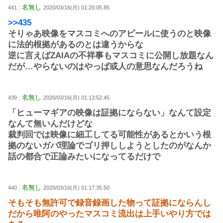
名無し
441 :
2020/03/16(月) 01:20:05.85
>>435
そりゃあ映像をマスコミへのアピールに使うのと映像
に法的根拠があるのとは違うからな
逆に言えばZAIAの不祥事もマスコミに公開し放題なん
だが…やらないのはやっぱ或人の意思なんだろうね
名無し
439 :
2020/03/16(月) 01:13:52.45
「ヒューマギアの映像は証拠にならない」なんて設定
なんて無いんだけどな
裁判回では映像に細工してる可能性があるとかいう根
拠のないガバ理論でゴリ押ししようとしたのがなんか
話の都合で正論みたいになってるだけで
名無し
440 :
2020/03/16(月) 01:17:35.50
そもそも無許可で録音録画した物って証拠にならんし
だから唯阿のやったマスコミ流出は上手いやり方では