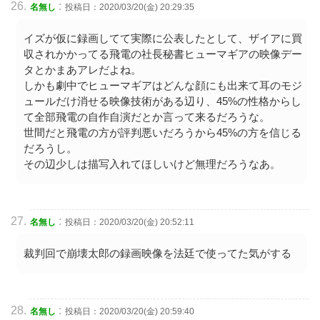
:
名無し
投稿日：2020/03/20(金) 20:29:35
イズが仮に録画してて実際に公表したとして、ザイアに買
収されかかってる飛電の社長秘書ヒューマギアの映像デー
タとかまあアレだよね。
しかも劇中でヒューマギアはどんな顔にも出来て耳のモジ
ュールだけ消せる映像技術がある辺り、45%の性格からし
て全部飛電の自作自演だとか言って来るだろうな。
世間だと飛電の方が評判悪いだろうから45%の方を信じる
だろうし。
その辺少しは描写入れてほしいけど無理だろうなあ。
:
名無し
投稿日：2020/03/20(金) 20:52:11
裁判回で崩壊太郎の録画映像を法廷で使ってた気がする
:
名無し
投稿日：2020/03/20(金) 20:59:40