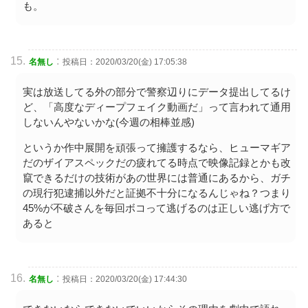
も。
:
名無し
投稿日：2020/03/20(金) 17:05:38
実は放送してる外の部分で警察辺りにデータ提出してるけ
ど、「高度なディープフェイク動画だ」って言われて通用
しないんやないかな(今週の相棒並感)
というか作中展開を頑張って擁護するなら、ヒューマギア
だのザイアスペックだの疲れてる時点で映像記録とかも改
竄できるだけの技術があの世界には普通にあるから、ガチ
の現行犯逮捕以外だと証拠不十分になるんじゃね？つまり
45%が不破さんを毎回ボコって逃げるのは正しい逃げ方で
あると
:
名無し
投稿日：2020/03/20(金) 17:44:30