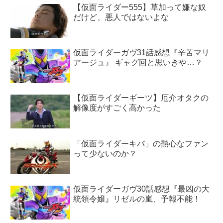
【仮面ライダー555】草加って嫌な奴
だけど、悪人ではないよな
仮面ライダーガヴ31話感想『辛苦マリ
アージュ』 ギャグ回と思いきや…？
【仮面ライダーギーツ】厄介オタクの
解像度がすごく高かった
「仮面ライダーキバ」の熱心なファン
って少ないのか？
仮面ライダーガヴ30話感想『最凶の大
統領令嬢』リゼルの嵐、予報不能！