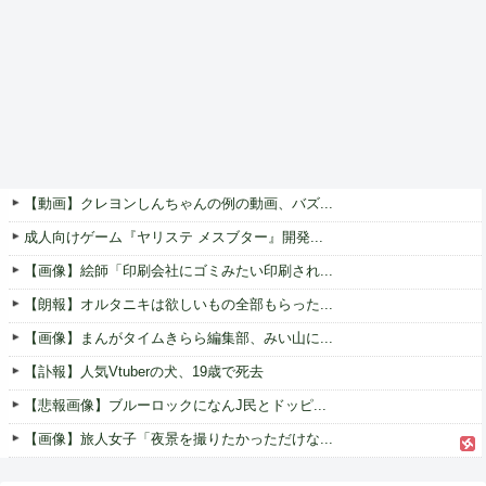
【動画】クレヨンしんちゃんの例の動画、バズ...
成人向けゲーム『ヤリステ メスブター』開発...
【画像】絵師「印刷会社にゴミみたい印刷され...
【朗報】オルタニキは欲しいもの全部もらった...
【画像】まんがタイムきらら編集部、みい山に...
【訃報】人気Vtuberの犬、19歳で死去
【悲報画像】ブルーロックになんJ民とドッピ...
【画像】旅人女子「夜景を撮りたかっただけな...