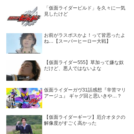
「仮面ライダービルド」を久々に一気
見したけど
お前がラスボスかよ！って皆思ったよ
ね…【スーパーヒーロー大戦】
【仮面ライダー555】草加って嫌な奴
だけど、悪人ではないよな
仮面ライダーガヴ31話感想『辛苦マリ
アージュ』 ギャグ回と思いきや…？
【仮面ライダーギーツ】厄介オタクの
解像度がすごく高かった