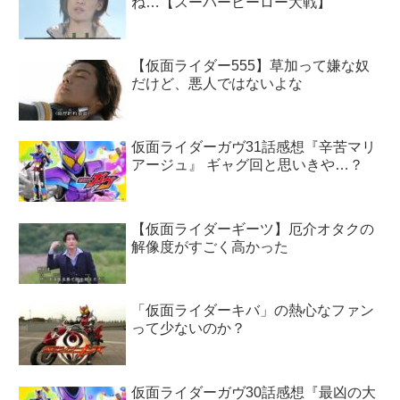
ね…【スーパーヒーロー大戦】
【仮面ライダー555】草加って嫌な奴
だけど、悪人ではないよな
仮面ライダーガヴ31話感想『辛苦マリ
アージュ』 ギャグ回と思いきや…？
【仮面ライダーギーツ】厄介オタクの
解像度がすごく高かった
「仮面ライダーキバ」の熱心なファン
って少ないのか？
仮面ライダーガヴ30話感想『最凶の大