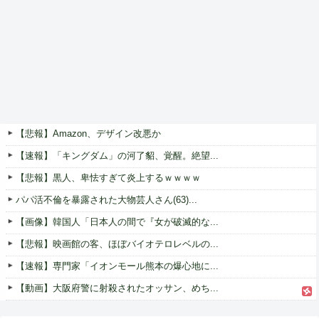
【悲報】Amazon、デザイン改悪か
【速報】「キングダム」の河了貂、覚醒。絶望...
【悲報】黒人、卑怯すぎて炎上するｗｗｗｗ
パパ活不倫を暴露された大物芸人さん(63)...
【画像】韓国人「日本人の間で『女が破滅的な...
【悲報】映画館の客、ほぼバイオテロレベルの...
【速報】専門家「イオンモール熊本の爆心地に...
【動画】大阪府警に射殺されたオッサン、めち...