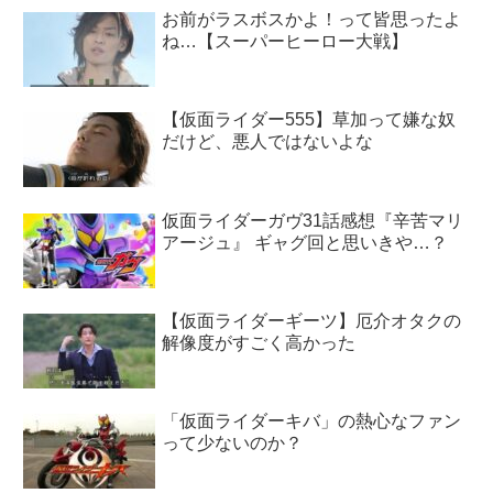
お前がラスボスかよ！って皆思ったよ
ね…【スーパーヒーロー大戦】
【仮面ライダー555】草加って嫌な奴
だけど、悪人ではないよな
仮面ライダーガヴ31話感想『辛苦マリ
アージュ』 ギャグ回と思いきや…？
【仮面ライダーギーツ】厄介オタクの
解像度がすごく高かった
「仮面ライダーキバ」の熱心なファン
って少ないのか？