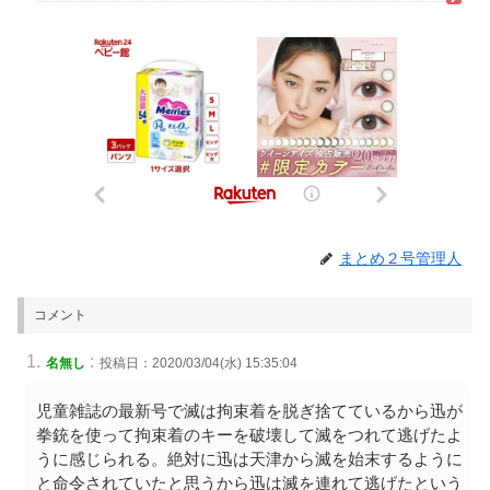
まとめ２号管理人
コメント
:
名無し
投稿日：2020/03/04(水) 15:35:04
児童雑誌の最新号で滅は拘束着を脱ぎ捨てているから迅が
拳銃を使って拘束着のキーを破壊して滅をつれて逃げたよ
うに感じられる。絶対に迅は天津から滅を始末するように
と命令されていたと思うから迅は滅を連れて逃げたという