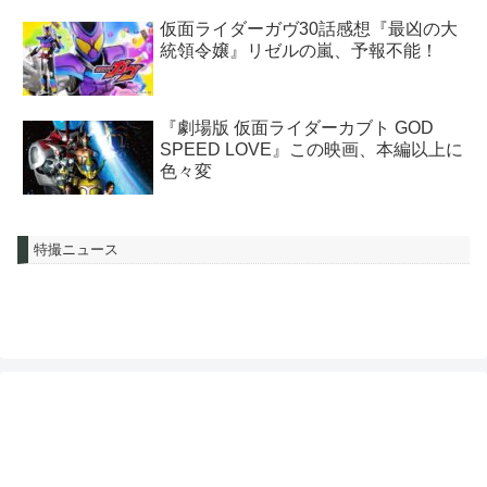
仮面ライダーガヴ30話感想『最凶の大
統領令嬢』リゼルの嵐、予報不能！
『劇場版 仮面ライダーカブト GOD
SPEED LOVE』この映画、本編以上に
色々変
特撮ニュース