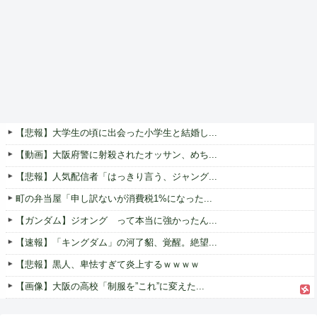
【悲報】大学生の頃に出会った小学生と結婚し...
【動画】大阪府警に射殺されたオッサン、めち...
【悲報】人気配信者「はっきり言う、ジャング...
町の弁当屋「申し訳ないが消費税1%になった...
【ガンダム】ジオング って本当に強かったん...
【速報】「キングダム」の河了貂、覚醒。絶望...
【悲報】黒人、卑怯すぎて炎上するｗｗｗｗ
【画像】大阪の高校「制服を”これ”に変えた...