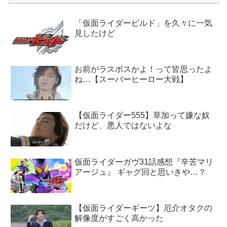
「仮面ライダービルド」を久々に一気
見したけど
お前がラスボスかよ！って皆思ったよ
ね…【スーパーヒーロー大戦】
【仮面ライダー555】草加って嫌な奴
だけど、悪人ではないよな
仮面ライダーガヴ31話感想『辛苦マリ
アージュ』 ギャグ回と思いきや…？
【仮面ライダーギーツ】厄介オタクの
解像度がすごく高かった