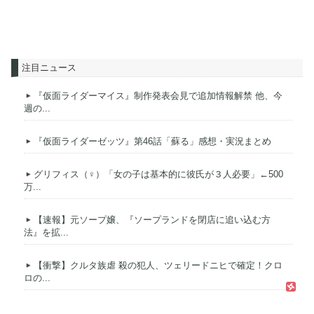
注目ニュース
『仮面ライダーマイス』制作発表会見で追加情報解禁 他、今
週の...
『仮面ライダーゼッツ』第46話「蘇る」感想・実況まとめ
グリフィス（♀）「女の子は基本的に彼氏が３人必要」←500
万...
【速報】元ソープ嬢、『ソープランドを閉店に追い込む方
法』を拡...
【衝撃】クルタ族虐 殺の犯人、ツェリードニヒで確定！クロ
ロの...