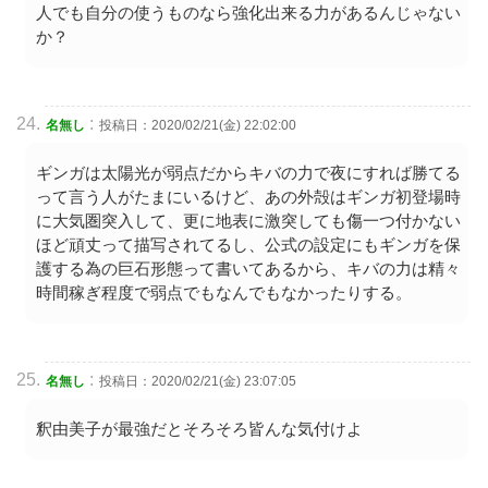
人でも自分の使うものなら強化出来る力があるんじゃない
か？
:
名無し
投稿日：2020/02/21(金) 22:02:00
ギンガは太陽光が弱点だからキバの力で夜にすれば勝てる
って言う人がたまにいるけど、あの外殻はギンガ初登場時
に大気圏突入して、更に地表に激突しても傷一つ付かない
ほど頑丈って描写されてるし、公式の設定にもギンガを保
護する為の巨石形態って書いてあるから、キバの力は精々
時間稼ぎ程度で弱点でもなんでもなかったりする。
:
名無し
投稿日：2020/02/21(金) 23:07:05
釈由美子が最強だとそろそろ皆んな気付けよ