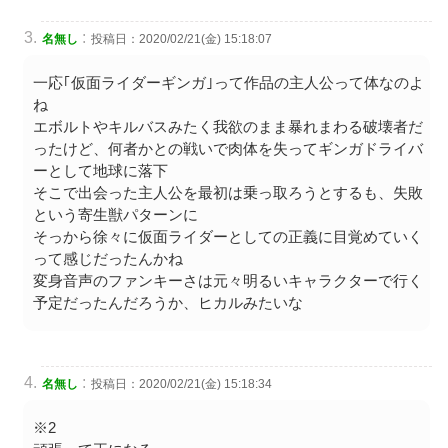
:
名無し
投稿日：2020/02/21(金) 15:18:07
一応｢仮面ライダーギンガ｣って作品の主人公って体なのよ
ね
エボルトやキルバスみたく我欲のまま暴れまわる破壊者だ
ったけど、何者かとの戦いで肉体を失ってギンガドライバ
ーとして地球に落下
そこで出会った主人公を最初は乗っ取ろうとするも、失敗
という寄生獣パターンに
そっから徐々に仮面ライダーとしての正義に目覚めていく
って感じだったんかね
変身音声のファンキーさは元々明るいキャラクターで行く
予定だったんだろうか、ヒカルみたいな
:
名無し
投稿日：2020/02/21(金) 15:18:34
※2