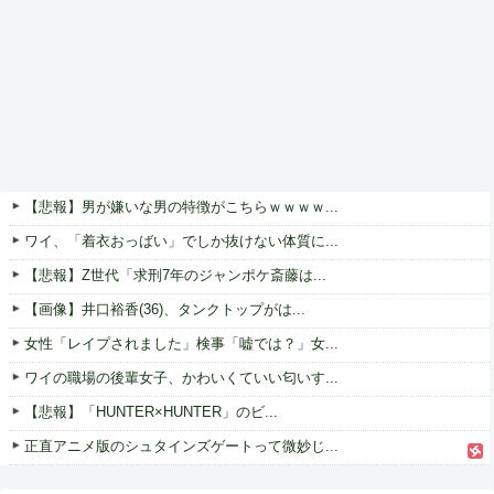
【悲報】男が嫌いな男の特徴がこちらｗｗｗｗ...
ワイ、「着衣おっばい」でしか抜けない体質に...
【悲報】Z世代「求刑7年のジャンポケ斎藤は...
【画像】井口裕香(36)、タンクトップがは...
女性「レイプされました」検事「嘘では？」女...
ワイの職場の後輩女子、かわいくていい匂いす...
【悲報】「HUNTER×HUNTER」のビ...
正直アニメ版のシュタインズゲートって微妙じ...