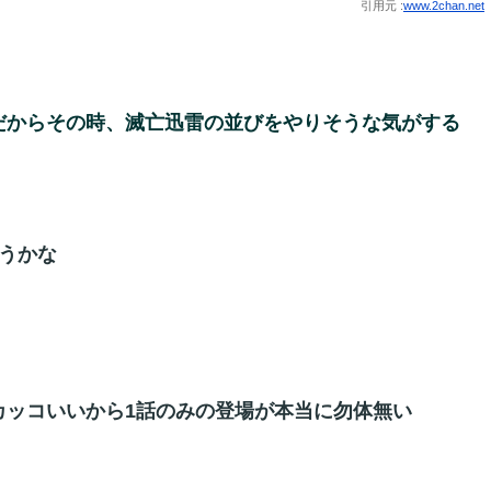
引用元 :
www.2chan.net
だからその時、滅亡迅雷の並びをやりそうな気がする
うかな
カッコいいから1話のみの登場が本当に勿体無い