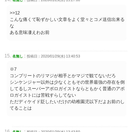
>>12
こんな痛くて恥ずかしい文章をよく堂々とコメ送信出来る
な
ある意味凄えわお前
:
名無し
投稿日：2020/01/29(水) 13:40:53
※7
コンプリートのリマジが相手とかマジで観てないだろ
シンケンジャー以外は少なくともその世界最強の存在を倒
してるしスーパーアポロガイストならともかく普通のアポ
ロガイストには苦戦すらしてない
ただディケイド貶したいだけの幼稚園児以下だよお前のし
てることは
:
名無し
投稿日：2020/01/29(水) 13:43:50