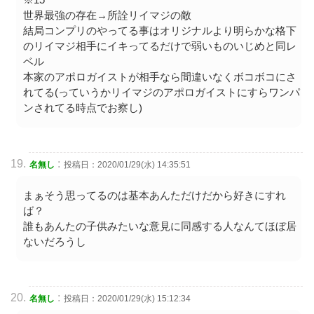
世界最強の存在→所詮リイマジの敵
結局コンプリのやってる事はオリジナルより明らかな格下
のリイマジ相手にイキってるだけで弱いものいじめと同レ
ベル
本家のアポロガイストが相手なら間違いなくボコボコにさ
れてる(っていうかリイマジのアポロガイストにすらワンパ
ンされてる時点でお察し)
:
名無し
投稿日：2020/01/29(水) 14:35:51
まぁそう思ってるのは基本あんただけだから好きにすれ
ば？
誰もあんたの子供みたいな意見に同感する人なんてほぼ居
ないだろうし
:
名無し
投稿日：2020/01/29(水) 15:12:34