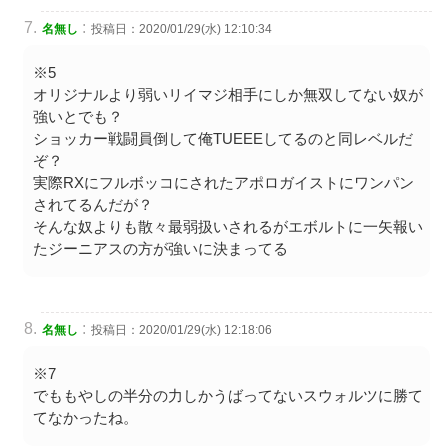
:
名無し
投稿日：2020/01/29(水) 12:10:34
※5
オリジナルより弱いリイマジ相手にしか無双してない奴が
強いとでも？
ショッカー戦闘員倒して俺TUEEEしてるのと同レベルだ
ぞ？
実際RXにフルボッコにされたアポロガイストにワンパン
されてるんだが？
そんな奴よりも散々最弱扱いされるがエボルトに一矢報い
たジーニアスの方が強いに決まってる
:
名無し
投稿日：2020/01/29(水) 12:18:06
※7
でももやしの半分の力しかうばってないスウォルツに勝て
てなかったね。