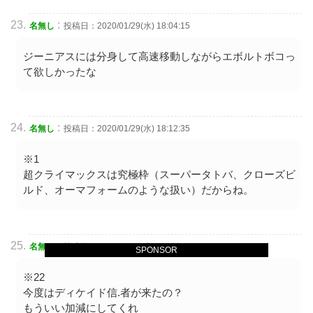
:
名無し
投稿日：2020/01/29(水) 18:04:15
ジーニアスには分身して高速移動しながらエボルトボコっ
て欲しかったな
:
名無し
投稿日：2020/01/29(水) 18:12:35
※1
超クライマックスは究極枠（スーパータトバ、クローズビ
ルド、オーマフォームのような扱い）だからね。
:
名無し
投稿日：2020/01/29(水) 18:17:53
SPONSOR
※22
今度はディケイド信.者が来たの？
もういい加減にしてくれ