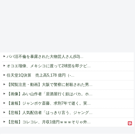
パパ活不倫を暴露された大物芸人さん(63)...
オコエ瑠偉、メキシコに渡って2球団を即クビ...
任天堂1Q決算 売上高5,178 億円（-...
【閲覧注意・動画】大阪で警察に射殺された男...
【画像】みい山作者「居酒屋行く奴はバカ。ホ...
【速報】ジャンポケ斎藤、求刑7年で逝く。実...
【悲報】人気配信者「はっきり言う、ジャング...
【悲報】コレコレ、月収1億円ｗｗｗそりゃ外...