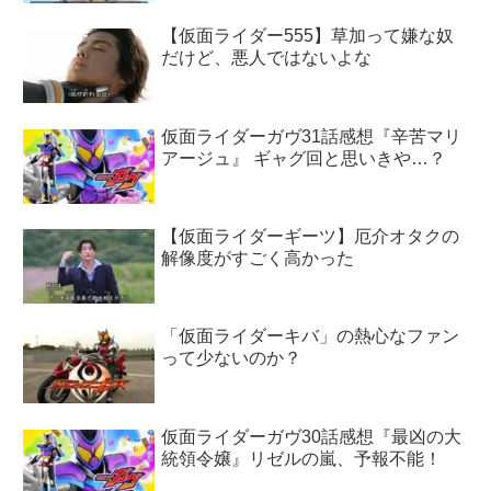
【仮面ライダー555】草加って嫌な奴
だけど、悪人ではないよな
仮面ライダーガヴ31話感想『辛苦マリ
アージュ』 ギャグ回と思いきや…？
【仮面ライダーギーツ】厄介オタクの
解像度がすごく高かった
「仮面ライダーキバ」の熱心なファン
って少ないのか？
仮面ライダーガヴ30話感想『最凶の大
統領令嬢』リゼルの嵐、予報不能！