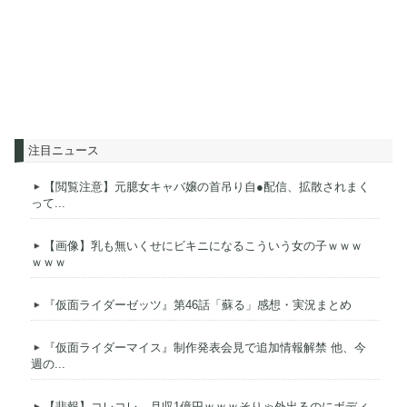
注目ニュース
【閲覧注意】元臆女キャバ嬢の首吊り自●配信、拡散されまく
って...
【画像】乳も無いくせにビキニになるこういう女の子ｗｗｗ
ｗｗｗ
『仮面ライダーゼッツ』第46話「蘇る」感想・実況まとめ
『仮面ライダーマイス』制作発表会見で追加情報解禁 他、今
週の...
【悲報】コレコレ、月収1億円ｗｗｗそりゃ外出るのにボディ