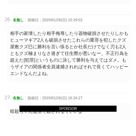
:
名無し
投稿日：2020/01/26(日) 10:29:02
相手の家壊したり相手侮辱したり器物破損させたりしかも
ヒューマギア2人も破損させたこれらの重罪を犯したクズ
屋敷クズ巳に勝利を言い張るとか社長だけでなく刃も2人
ともクズ極まりなさ過ぎて往生際が悪いなー。不正行為を
超えた[犯罪]というものに決して勝利を与えてはダメ。も
うザイアの関係者全員逮捕されればそれで良くてハッピー
エンドなんだよね。
:
名無し
投稿日：2020/01/26(日) 16:34:27
SPONSOR
暗殺ちゃん復活で殺されるでいいよ