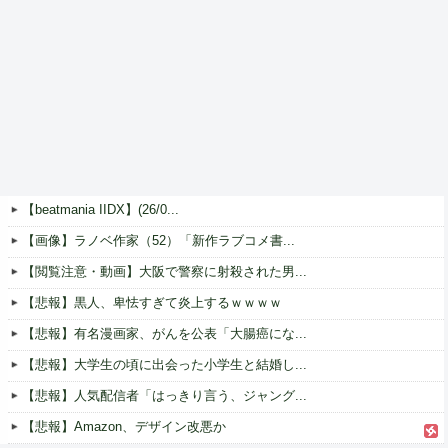
【beatmania IIDX】(26/0...
【画像】ラノベ作家（52）「新作ラブコメ書...
【閲覧注意・動画】大阪で警察に射殺された男...
【悲報】黒人、卑怯すぎて炎上するｗｗｗｗ
【悲報】有名漫画家、がんを公表「大腸癌にな...
【悲報】大学生の頃に出会った小学生と結婚し...
【悲報】人気配信者「はっきり言う、ジャング...
【悲報】Amazon、デザイン改悪か