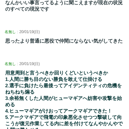
なんかいい事言ってるように聞こえますが現在の状況
のすべての現況です
名無し
: 20/01/19(日)
思ったより普通に悪役で仲間にならない気がしてきた
名無し
: 20/01/19(日)
用意周到と言うべきか回りくどいというべきか
1.人間に勝ち目のない勝負を敢えて仕掛ける
2.選手に負けたら最後ってアイデンティティの危機を
ねちねち煽る
3.余裕無くした人間がヒューマギアへ妨害や攻撃を始
める
4.ヒューマギアがけおってアークマギアできた！
5.アークマギアで飛電の印象悪化させつつ撃破して向
こうが復元作業してる内に差を付けてなんやかんやで