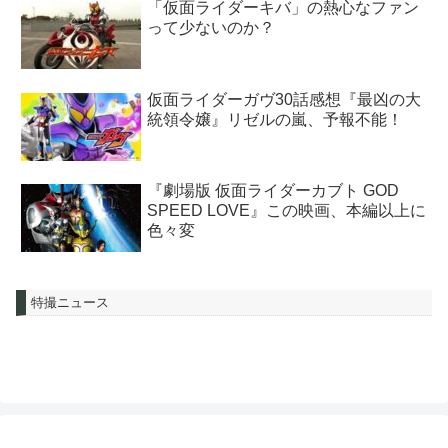
「仮面ライダーキバ」の熱心なファン
って少ないのか？
仮面ライダーガヴ30話感想『最凶の大
統領令嬢』リゼルの嵐、予報不能！
『劇場版 仮面ライダーカブト GOD
SPEED LOVE』この映画、本編以上に
色々変
特撮ニュース