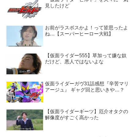
見したけど
お前がラスボスかよ！って皆思ったよ
ね…【スーパーヒーロー大戦】
【仮面ライダー555】草加って嫌な奴
だけど、悪人ではないよな
仮面ライダーガヴ31話感想『辛苦マリ
アージュ』 ギャグ回と思いきや…？
【仮面ライダーギーツ】厄介オタクの
解像度がすごく高かった