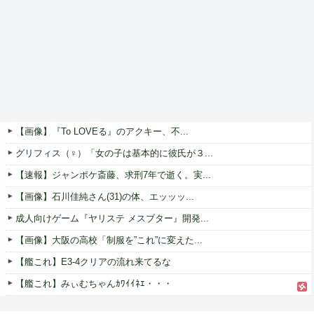
【画像】『To LOVEる』のアクキー、不...
グリフィス（♀）「女の子は基本的に彼氏が３...
【速報】ジャンポケ斎藤、求刑7年で逝く。実...
【画像】石川佳純さん(31)の体、エッッッ...
成人向けゲーム『ヤリステ メスブター』開発...
【画像】大阪の高校「制服を”これ”に変えた...
【艦これ】E3-4クリアの流れ来てるな
【艦これ】みぃむちゃんｶﾜｲｲﾈｴ・・・