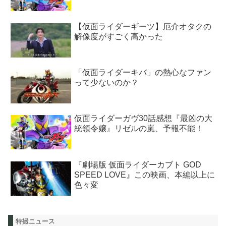
【仮面ライダーギーツ】厄介オタクの
解像度がすごく高かった
「仮面ライダーキバ」の熱心なファン
って少ないのか？
仮面ライダーガヴ30話感想『最凶の大
統領令嬢』リゼルの嵐、予報不能！
『劇場版 仮面ライダーカブト GOD
SPEED LOVE』この映画、本編以上に
色々変
特撮ニュース