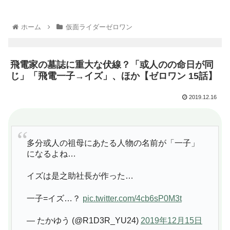
ホーム
仮面ライダーゼロワン
飛電家の墓誌に重大な伏線？「或人のの命日が同
じ」「飛電一子→イズ」、ほか【ゼロワン 15話】
2019.12.16
多分或人の祖母にあたる人物の名前が「一子」
になるよね…
イズは是之助社長が作った…
一子=イズ…？
pic.twitter.com/4cb6sP0M3t
— たかゆう (@R1D3R_YU24)
2019年12月15日