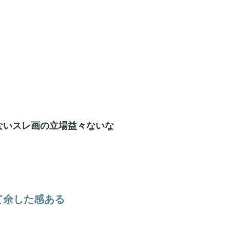
ないスレ画の立場益々ないな
て余した感ある