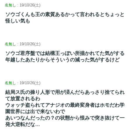
名無し
: 19/10/26(土)
ソウゴくんも王の素質あるかって言われるとちょっと
怪しい気も
名無し
: 19/10/26(土)
ソウゴ君序盤では結構王っぽい所描かれてた気がする
年越したあたりからそういうの減った気がするけど
名無し
: 19/10/26(土)
結局ス氏の操り人形で用が済んだらあっさり捨てられ
て放置されるわ
ウォッチ盗られてアナジオの最終変身者はホモだわ学
園世界には出で来ないわで
あいつなんだったの？の状態から恨みで突き抜けて一
発大逆転だな…