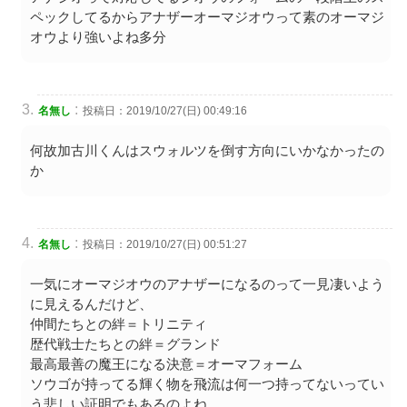
ペックしてるからアナザーオーマジオウって素のオーマジ
オウより強いよね多分
:
名無し
投稿日：2019/10/27(日) 00:49:16
何故加古川くんはスウォルツを倒す方向にいかなかったの
か
:
名無し
投稿日：2019/10/27(日) 00:51:27
一気にオーマジオウのアナザーになるのって一見凄いよう
に見えるんだけど、
仲間たちとの絆＝トリニティ
歴代戦士たちとの絆＝グランド
最高最善の魔王になる決意＝オーマフォーム
ソウゴが持ってる輝く物を飛流は何一つ持ってないってい
う悲しい証明でもあるのよね