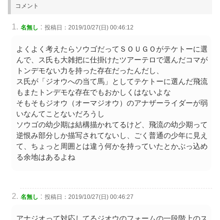
コメント
:
名無し
投稿日：2019/10/27(日) 00:46:12
よくよく考えたらソウゴだってＳＯＵＧＯがテケトーに選
んで、ス氏も大雑把に仕掛けたツアーテロで選んだコマが
トンデモない力を持った存在だったんだし、
ス氏が「ジオウへの当て馬」としてテケトーに選んだ飛流
もまたトンデモな存在でもおかしくはないよな
そもそもジオウ（オーマジオウ）のアナザーライダーが弱
いなんてことないだろうし
ソウゴの幼少期は結構描かれてるけど、飛流の幼少期って
逆恨み部分しか描写されてないし、ごく普通の少年に見え
て、ちょっと周囲とは違う何かを持っていたとかぶっ込め
る余地はあるよね
:
名無し
投稿日：2019/10/27(日) 00:46:27
アナジオって対応してるジオウのフォームの一段階上のス