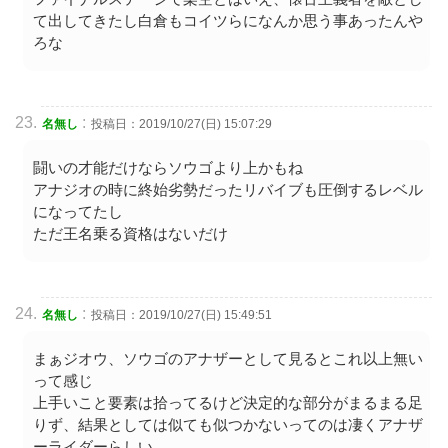
て出してきたし白倉もコイツらになんか思う事あったんや
ろな
:
名無し
投稿日：2019/10/27(日) 15:07:29
闘いの才能だけならソウゴより上かもね
アナジオの時に終始劣勢だったリバイブも圧倒するレベル
になってたし
ただ王名乗る資格はないだけ
:
名無し
投稿日：2019/10/27(日) 15:49:51
まぁジオウ、ソウゴのアナザーとして見るとこれ以上無い
って感じ
上手いこと要素は拾ってるけど決定的な部分がまるまる足
りず、結果としては似ても似つかないってのは凄くアナザ
ーライダーらしい