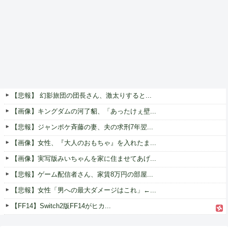
【悲報】 幻影旅団の団長さん、激太りすると...
【画像】キングダムの河了貂、「あったけぇ壁...
【悲報】ジャンポケ斉藤の妻、夫の求刑7年翌...
【画像】女性、『大人のおもちゃ』を入れたま...
【画像】実写版みいちゃんを家に住ませてあげ...
【悲報】ゲーム配信者さん、家賃8万円の部屋...
【悲報】女性「男への最大ダメージはこれ」←...
【FF14】Switch2版FF14がヒカ...