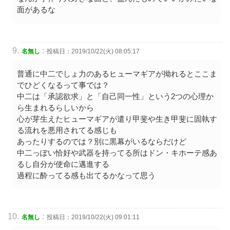
面があるな
:
名無し
投稿日：2019/10/22(火) 08:05:17
普通に中二でしょ力のあるヒューマギアが拗れるとここま
でひどくなるって事では？
中二は「承認欲求」と「自己同一性」という2つの心理か
ら生まれるらしいから
心が芽生えたヒューマギアが遣り甲斐や生き甲斐に固執す
る流れを悪用されてる感じも
あったりするのでは？別に黒幕がいるならだけど
中二っぽい恰好や武器を持ってる所はドン・キホーテ感あ
るし自分が使命に邁進する
過程に酔ってる感も出てるかなって思う
:
名無し
投稿日：2019/10/22(火) 09:01:11