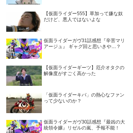
【仮面ライダー555】草加って嫌な奴
だけど、悪人ではないよな
仮面ライダーガヴ31話感想『辛苦マリ
アージュ』 ギャグ回と思いきや…？
【仮面ライダーギーツ】厄介オタクの
解像度がすごく高かった
「仮面ライダーキバ」の熱心なファン
って少ないのか？
仮面ライダーガヴ30話感想『最凶の大
統領令嬢』リゼルの嵐、予報不能！