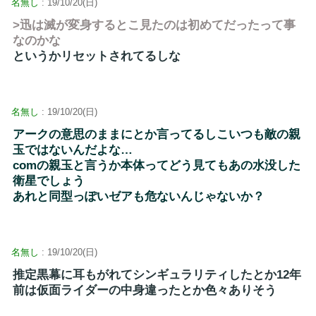
名無し
: 19/10/20(日)
>迅は滅が変身するとこ見たのは初めてだったって事
なのかな
というかリセットされてるしな
名無し
: 19/10/20(日)
アークの意思のままにとか言ってるしこいつも敵の親
玉ではないんだよな…
comの親玉と言うか本体ってどう見てもあの水没した
衛星でしょう
あれと同型っぽいゼアも危ないんじゃないか？
名無し
: 19/10/20(日)
推定黒幕に耳もがれてシンギュラリティしたとか12年
前は仮面ライダーの中身違ったとか色々ありそう