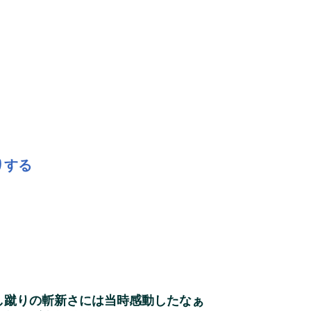
りする
し蹴りの斬新さには当時感動したなぁ