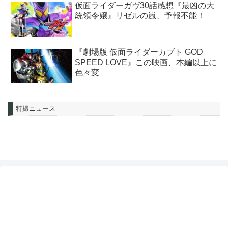
仮面ライダーガヴ30話感想『最凶の大
統領令嬢』リゼルの嵐、予報不能！
『劇場版 仮面ライダーカブト GOD
SPEED LOVE』この映画、本編以上に
色々変
特撮ニュース