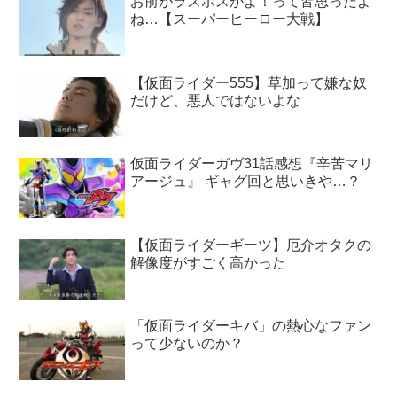
お前がラスボスかよ！って皆思ったよ
ね…【スーパーヒーロー大戦】
【仮面ライダー555】草加って嫌な奴
だけど、悪人ではないよな
仮面ライダーガヴ31話感想『辛苦マリ
アージュ』 ギャグ回と思いきや…？
【仮面ライダーギーツ】厄介オタクの
解像度がすごく高かった
「仮面ライダーキバ」の熱心なファン
って少ないのか？