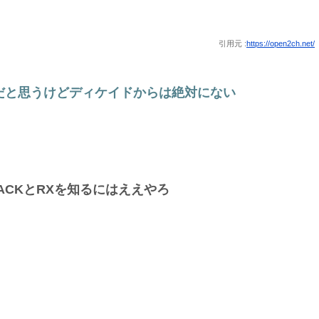
引用元 :
https://open2ch.net/
だと思うけどディケイドからは絶対にない
ACKとRXを知るにはええやろ