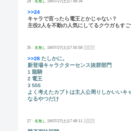
28 :
名無し
19/07/27(土)17:48:34
>>24
キャラで言ったら電王とかじゃない？
主役2人を不動の人気にしてるクウガもすご
35 :
名無し
19/07/27(土)17:50:58
ID:4uL
>>28
たしかに。
新登場キャラクターセンス抜群部門
1 龍騎
2 電王
3 555
よく考えたカブトは主人公周りしかいいキ
なるやつだけ
27 :
名無し
19/07/27(土)17:48:11
ID:4uL