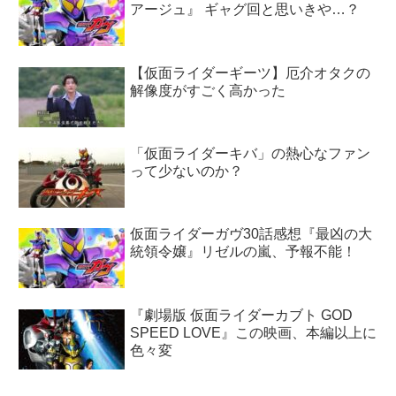
アージュ』 ギャグ回と思いきや…？
【仮面ライダーギーツ】厄介オタクの
解像度がすごく高かった
「仮面ライダーキバ」の熱心なファン
って少ないのか？
仮面ライダーガヴ30話感想『最凶の大
統領令嬢』リゼルの嵐、予報不能！
『劇場版 仮面ライダーカブト GOD
SPEED LOVE』この映画、本編以上に
色々変