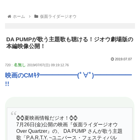
ホーム
仮面ライダージオウ
DA PUMPが歌う主題歌も聴ける！ジオウ劇場版の
本編映像公開！
2019.07.07
名無し
720 :
2019/07/07(日) 09:19:12.76
映画のCMｷﾀ━━━━━━(ﾟ∀ﾟ)━━━━━━
!!
⌚⌚夏映画情報だジオ！⌚⌚
7月26日(金)公開の映画『仮面ライダージオウ
Over Quartzer』の、 DA PUMP さんが歌う主題
歌「P.A.R.T.Y. ~ユニバース・フェスティバル