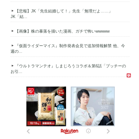
【悲報】JK「先生結婚して！」先生「無理だよ……」
JK「結...
【画像】株の暴落を描いた漫画、ガチで怖いwwwww
『仮面ライダーマイス』制作発表会見で追加情報解禁 他、今
週の...
『ウルトラマンテオ』しまじろうコラボ＆第6話「プッチーの
お引...