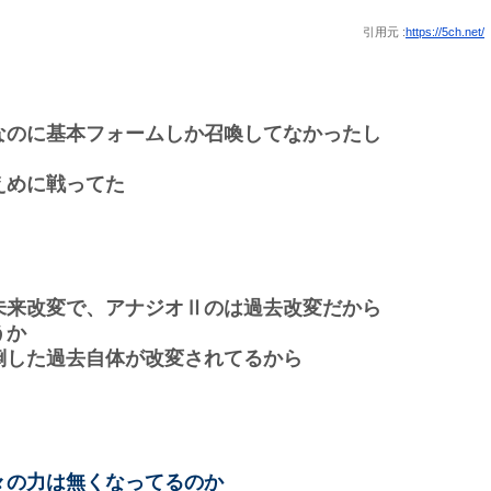
引用元 :
https://5ch.net/
なのに基本フォームしか召喚してなかったし
えめに戦ってた
未来改変で、アナジオⅡのは過去改変だから
うか
倒した過去自体が改変されてるから
々の力は無くなってるのか