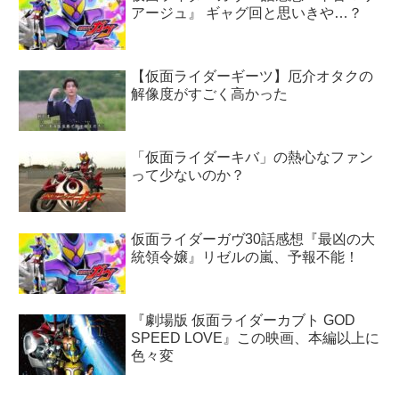
アージュ』 ギャグ回と思いきや…？
【仮面ライダーギーツ】厄介オタクの
解像度がすごく高かった
「仮面ライダーキバ」の熱心なファン
って少ないのか？
仮面ライダーガヴ30話感想『最凶の大
統領令嬢』リゼルの嵐、予報不能！
『劇場版 仮面ライダーカブト GOD
SPEED LOVE』この映画、本編以上に
色々変