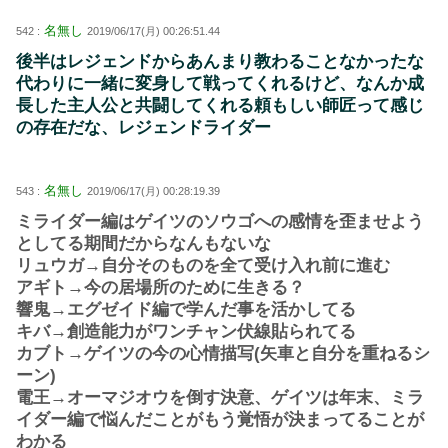
名無し
542 :
2019/06/17(月) 00:26:51.44
後半はレジェンドからあんまり教わることなかったな
代わりに一緒に変身して戦ってくれるけど、なんか成
長した主人公と共闘してくれる頼もしい師匠って感じ
の存在だな、レジェンドライダー
名無し
543 :
2019/06/17(月) 00:28:19.39
ミライダー編はゲイツのソウゴへの感情を歪ませよう
としてる期間だからなんもないな
リュウガ→自分そのものを全て受け入れ前に進む
アギト→今の居場所のために生きる？
響鬼→エグゼイド編で学んだ事を活かしてる
キバ→創造能力がワンチャン伏線貼られてる
カブト→ゲイツの今の心情描写(矢車と自分を重ねるシ
ーン)
電王→オーマジオウを倒す決意、ゲイツは年末、ミラ
イダー編で悩んだことがもう覚悟が決まってることが
わかる