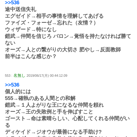
>>536
途中送信失礼
エグゼイド→相手の事情を理解してあげる
ファイズ・フォーゼ→忘れた（友情？）
ウィザード→特になし
鎧武→仲間を信じろ バロン→覚悟を持たなければ勝て
ない
オーズ→人との繋がりの大切さ 肥やし→反面教師
前半はこんな感じか？
名無し
553 :
2019/06/17(月) 00:44:12.09
>>536
個人的には
555→確執のある人間との和解
鎧武→１人よがりな王になるな仲間を頼れ
オーズ→王の失敗例と手を伸ばすこと
ゴースト→命は素晴らしい、心配してくれる仲間がい
る
ディケイド→ジオウが最善になる手助け?