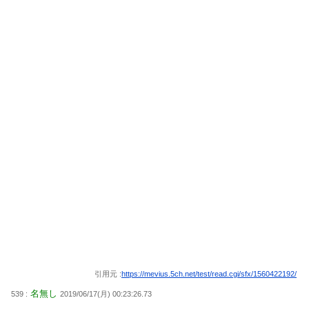
引用元 :
https://mevius.5ch.net/test/read.cgi/sfx/1560422192/
名無し
539 :
2019/06/17(月) 00:23:26.73