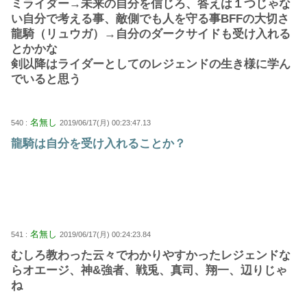
ミライダー→未来の自分を信じろ、答えは１つじゃな
い自分で考える事、敵側でも人を守る事BFFの大切さ
龍騎（リュウガ）→自分のダークサイドも受け入れる
とかかな
剣以降はライダーとしてのレジェンドの生き様に学ん
でいると思う
名無し
540 :
2019/06/17(月) 00:23:47.13
龍騎は自分を受け入れることか？
名無し
541 :
2019/06/17(月) 00:24:23.84
むしろ教わった云々でわかりやすかったレジェンドな
らオエージ、神&強者、戦兎、真司、翔一、辺りじゃ
ね