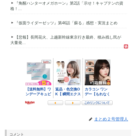
『角醒ハンターオメガホーン』第2話「示せ！キャプテンの資
格！...
『仮面ライダーゼッツ』第46話「蘇る」感想・実況まとめ
【悲報】長岡花火、上越新幹線東京行き最終、積み残し民が
大量発...
まとめ２号管理人
コメント