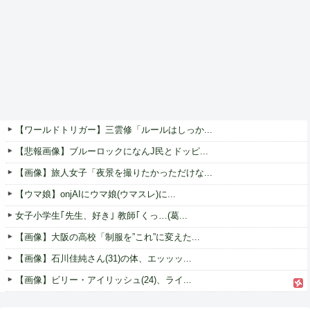
【ワールドトリガー】三雲修「ルールはしっか...
【悲報画像】ブルーロックになんJ民とドッピ...
【画像】旅人女子「夜景を撮りたかっただけな...
【ウマ娘】onjAIにウマ娘(ウマスレ)に...
女子小学生｢先生、好き｣ 教師｢くっ…(葛...
【画像】大阪の高校「制服を”これ”に変えた...
【画像】石川佳純さん(31)の体、エッッッ...
【画像】ビリー・アイリッシュ(24)、ライ...