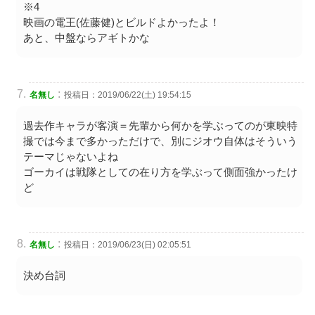
※4
映画の電王(佐藤健)とビルドよかったよ！
あと、中盤ならアギトかな
:
名無し
投稿日：2019/06/22(土) 19:54:15
過去作キャラが客演＝先輩から何かを学ぶってのが東映特
撮では今まで多かっただけで、別にジオウ自体はそういう
テーマじゃないよね
ゴーカイは戦隊としての在り方を学ぶって側面強かったけ
ど
:
名無し
投稿日：2019/06/23(日) 02:05:51
決め台詞