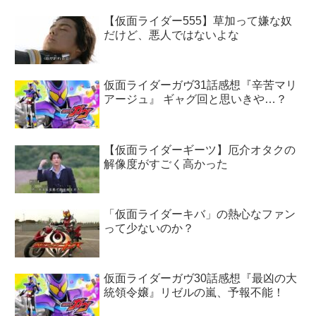
【仮面ライダー555】草加って嫌な奴
だけど、悪人ではないよな
仮面ライダーガヴ31話感想『辛苦マリ
アージュ』 ギャグ回と思いきや…？
【仮面ライダーギーツ】厄介オタクの
解像度がすごく高かった
「仮面ライダーキバ」の熱心なファン
って少ないのか？
仮面ライダーガヴ30話感想『最凶の大
統領令嬢』リゼルの嵐、予報不能！