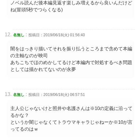
ノベル読んだ後本編見返す楽しみ増えるから良いんだけど
ね(冒頭5秒でつらくなる)
:
名無し
投稿日：2019/06/18(火) 01:56:40
闇をはっきり描いてそれを振り払うところまで含めて本編
の主軸なのが映司
あちこちでほのめかしてるけど本編内で対処するべき問題
としては描かれてないのが永夢
:
名無し
投稿日：2019/06/18(火) 06:57:51
主人公じゃないけと照井や名護さんは※10の定義に沿って
るかな？
というか闇じゃなくてトラウマキャラじゃねーか※10が言
ってるのはｗ