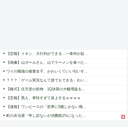
【悲報】イオン、大行列ができる…一体何が起...
【画像】山ガールさん、山でラーメンを食べた...
ワイの職場の後輩女子、かわいくていい匂いす...
？？？「ゲーム実況なんて誰でもできる」わい...
【株式】任天堂が続伸 1Q決算の大幅増益を...
【悲報】黒人、卑怯すぎて炎上するｗｗｗｗ
【速報】ワンピースの「世界に5種しかない飛...
町の弁当屋「申し訳ないが消費税1%になった...