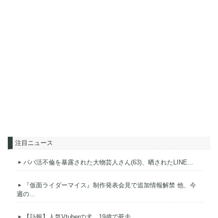
注目ニュース
パパ活不倫を暴露された大物芸人さん(63)、晒されたLINE...
『仮面ライダーマイス』制作発表会見で追加情報解禁 他、今
週の...
【訃報】人気Vtuberの犬、19歳で死去