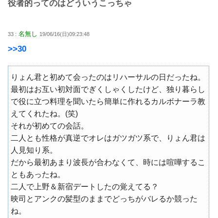
役者的ってのはどういうこっちゃ
名無し
33 :
19/06/16(日)09:23:48
>>30
りょん君と初めて会ったのはリハーサルの日だったね。
最初はお互い初対面でぎくしゃくしたけど、独り暮らし
で役に立つ料理を聞いたら簡単に作れるカルボナーラ教
えてくれたね。(笑)
それが初めての会話。
二人とも性格が真逆でオレはガツガツ系で、りょん君は
人見知り系。
だから最初あまり波長が合わなくて、時には喧嘩するこ
ともあったね。
二人で上野＆新宿デートしたの覚えてる？
映司とアンクの髪型のままでどっちがバレるか競った
ね。