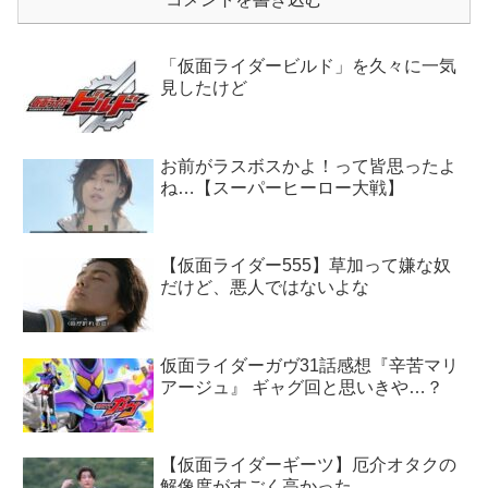
「仮面ライダービルド」を久々に一気
見したけど
お前がラスボスかよ！って皆思ったよ
ね…【スーパーヒーロー大戦】
【仮面ライダー555】草加って嫌な奴
だけど、悪人ではないよな
仮面ライダーガヴ31話感想『辛苦マリ
アージュ』 ギャグ回と思いきや…？
【仮面ライダーギーツ】厄介オタクの
解像度がすごく高かった