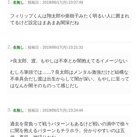
:
名無し
投稿日：2019/06/17(月) 23:07:49
フィリップくんは翔太郎や亜樹子みたく明るい人に囲まれ
てるけど設定はまあまあ闇深だね
:
名無し
投稿日：2019/06/17(月) 23:21:31
>良太郎、渡、もやしは不幸とか闇抱えてるイメージない
むしろ筆頭では……? 良太郎はメンタル激強だけど結構な
不幸具合だし渡は出生からして闇が深い。もやしに至って
はなんか闇そのものって感じだし
:
名無し
投稿日：2019/06/17(月) 23:24:44
過去を背負って戦うパターンもあるけど戦いの渦中で徐々
に闇を抱えるパターンもチラホラ。分かりやすいのは五