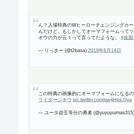
ん？入場特典のWヒーローチェンジングカー
んだけど、もしかしてオーマフォームってツ
オウの力が云々って言ってたような。
#仮
— りっきー (@t2basa)
2019年6月14日
この特典の画像的にオーマフォームになるの
ライダージオウ
pic.twitter.com/qw4HlsLQya
— ユータ@五等分の勇者 (@yuyuyuimas315