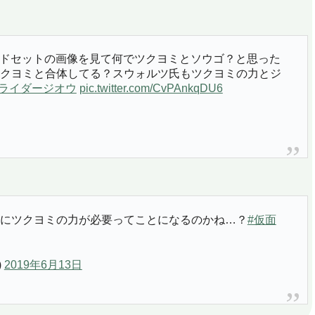
ドセットの画像を見て何でツクヨミとソウゴ？と思った
クヨミと合体してる？スウォルツ氏もツクヨミの力とジ
面ライダージオウ
pic.twitter.com/CvPAnkqDU6
にツクヨミの力が必要ってことになるのかね…？
#仮面
)
2019年6月13日