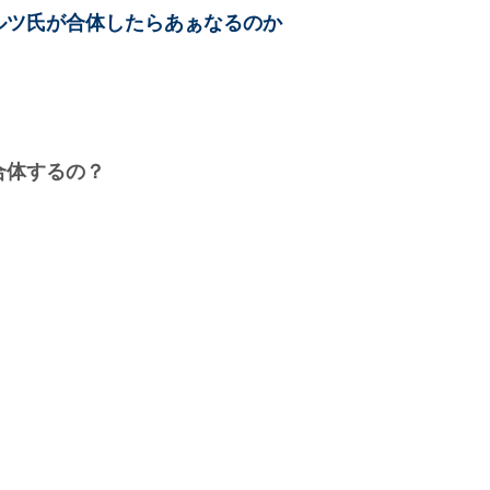
ルツ氏が合体したらあぁなるのか
合体するの？