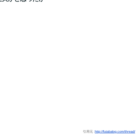
引用元 :
http://futabalog.com/thread/