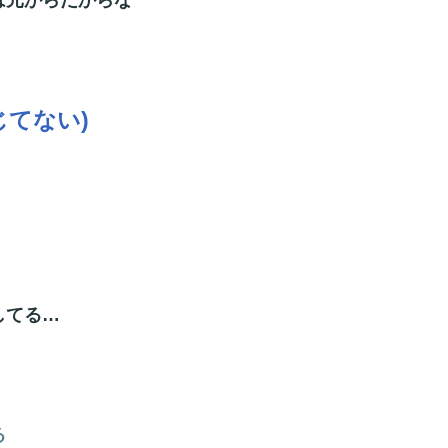
じてない)
してる…
る