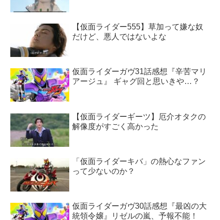
【仮面ライダー555】草加って嫌な奴
だけど、悪人ではないよな
仮面ライダーガヴ31話感想『辛苦マリ
アージュ』 ギャグ回と思いきや…？
【仮面ライダーギーツ】厄介オタクの
解像度がすごく高かった
「仮面ライダーキバ」の熱心なファン
って少ないのか？
仮面ライダーガヴ30話感想『最凶の大
統領令嬢』リゼルの嵐、予報不能！