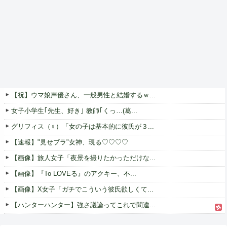
【祝】ウマ娘声優さん、一般男性と結婚するｗ...
女子小学生｢先生、好き｣ 教師｢くっ…(葛...
グリフィス（♀）「女の子は基本的に彼氏が３...
【速報】"見せブラ"女神、現る♡♡♡♡
【画像】旅人女子「夜景を撮りたかっただけな...
【画像】『To LOVEる』のアクキー、不...
【画像】X女子「ガチでこういう彼氏欲しくて...
【ハンターハンター】強さ議論ってこれで間違...