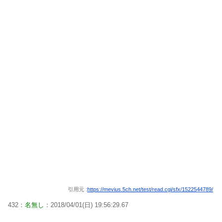
引用元 :
https://mevius.5ch.net/test/read.cgi/sfx/1522544789/
432：
名無し
：2018/04/01(日) 19:56:29.67