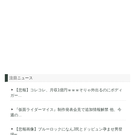
注目ニュース
【悲報】コレコレ、月収1億円ｗｗｗそりゃ外出るのにボディ
ガー...
『仮面ライダーマイス』制作発表会見で追加情報解禁 他、今
週の...
【悲報画像】ブルーロックになんJ民とドッピュン孕ませ男登
場w...