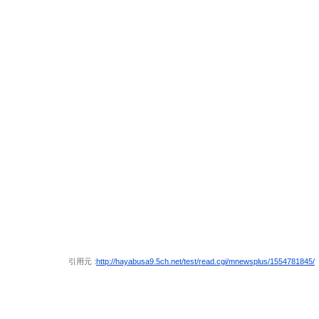
引用元 :
http://hayabusa9.5ch.net/test/read.cgi/mnewsplus/1554781845/