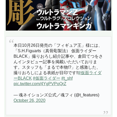
本日10月26日発売の「フィギュア王」様には、
「S.H.Figuarts（真骨彫製法） 仮面ライダー
BLACK」撮りおろし紹介記事や、倉田てつをさ
んインタビュー記事を掲載いただいておりま
す。スタッフも「まるで本物!?」と感激した、
撮りおろしによる表紙が目印です!!
#仮面ライダ
ーBLACK
#仮面ライダー
#t_shf
pic.twitter.com/4YgPVPoQrZ
— 魂ネイションズ公式／魂フィ (@t_features)
October 26, 2020