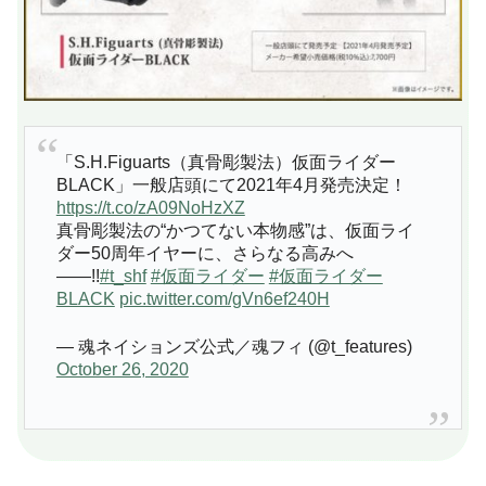
「S.H.Figuarts（真骨彫製法）仮面ライダー
BLACK」一般店頭にて2021年4月発売決定！
https://t.co/zA09NoHzXZ
真骨彫製法の“かつてない本物感”は、仮面ライ
ダー50周年イヤーに、さらなる高みへ
――!!
#t_shf
#仮面ライダー
#仮面ライダー
BLACK
pic.twitter.com/gVn6ef240H
— 魂ネイションズ公式／魂フィ (@t_features)
October 26, 2020