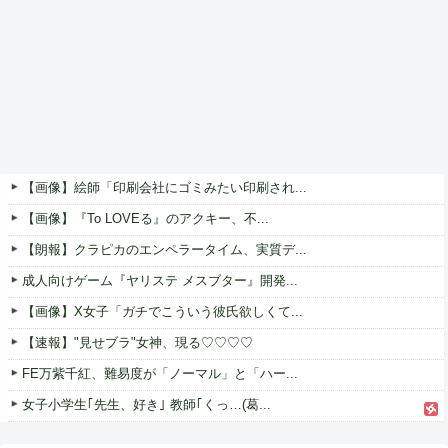
【画像】絵師「印刷会社にゴミみたい印刷され...
【画像】『To LOVEる』のアクキー、不...
【朗報】クラピカのエンペラータイム、実質デ...
成人向けゲーム『ヤリステ メスブター』開発...
【画像】X女子「ガチでこういう彼氏欲しくて...
【速報】"見せブラ"女神、現る♡♡♡♡
FE万紫千紅、難易度が「ノーマル」と「ハー...
女子小学生｢先生、好き｣ 教師｢くっ…(葛...