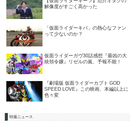
【仮面ライダーギーツ】厄介オタクの
解像度がすごく高かった
「仮面ライダーキバ」の熱心なファン
って少ないのか？
仮面ライダーガヴ30話感想『最凶の大
統領令嬢』リゼルの嵐、予報不能！
『劇場版 仮面ライダーカブト GOD
SPEED LOVE』この映画、本編以上に
色々変
特撮ニュース