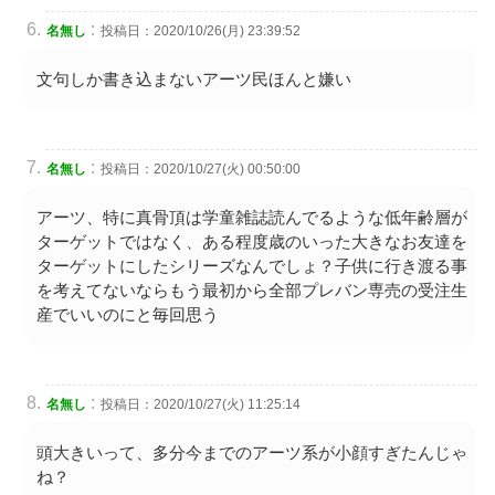
:
名無し
投稿日：2020/10/26(月) 23:39:52
文句しか書き込まないアーツ民ほんと嫌い
:
名無し
投稿日：2020/10/27(火) 00:50:00
アーツ、特に真骨頂は学童雑誌読んでるような低年齢層が
ターゲットではなく、ある程度歳のいった大きなお友達を
ターゲットにしたシリーズなんでしょ？子供に行き渡る事
を考えてないならもう最初から全部プレバン専売の受注生
産でいいのにと毎回思う
:
名無し
投稿日：2020/10/27(火) 11:25:14
頭大きいって、多分今までのアーツ系が小顔すぎたんじゃ
ね？