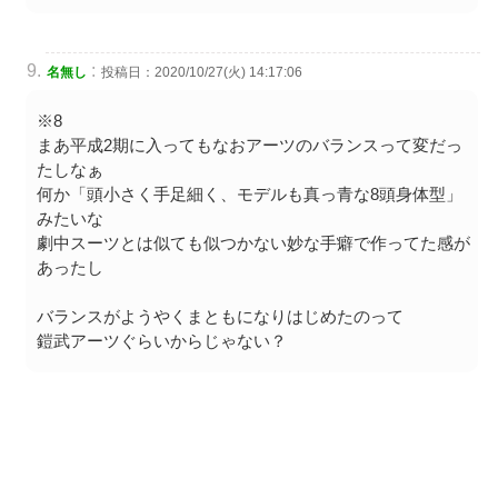
:
名無し
投稿日：2020/10/27(火) 14:17:06
※8
まあ平成2期に入ってもなおアーツのバランスって変だっ
たしなぁ
何か「頭小さく手足細く、モデルも真っ青な8頭身体型」
みたいな
劇中スーツとは似ても似つかない妙な手癖で作ってた感が
あったし
バランスがようやくまともになりはじめたのって
鎧武アーツぐらいからじゃない？