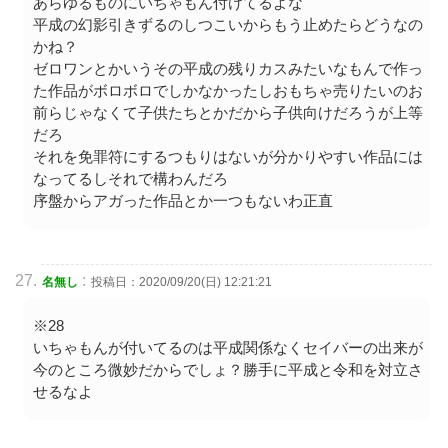
あらゆるものにいちゃもん付けてるよな
平成の幻影引きずるのしつこいからもう止めたらどうなの
かね？
ゼロワンとかいうその平成の残りカスみたいなもんで作っ
た作品がボロボロでしかなかったしおもちゃ売りたいのお
前らじゃなくて子供たちとかだから子供向けだろうが上等
だろ
それを免罪符にするつもりはないが分かりやすい作品には
なってるしそれで構わんだろ
序盤からアガった作品とか一つもないわ正直
:
名無し
投稿日：2020/09/20(日) 12:21:21
※28
いちゃもんが付いてるのは平成関係なくセイバーの出来が
今のところ微妙だからでしょ？勝手に平成と令和を対立さ
せるなよ