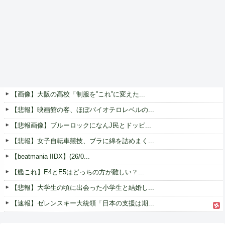
【画像】大阪の高校「制服を”これ”に変えた...
【悲報】映画館の客、ほぼバイオテロレベルの...
【悲報画像】ブルーロックになんJ民とドッピ...
【悲報】女子自転車競技、ブラに綿を詰めまく...
【beatmania IIDX】(26/0...
【艦これ】E4とE5はどっちの方が難しい？...
【悲報】大学生の頃に出会った小学生と結婚し...
【速報】ゼレンスキー大統領「日本の支援は期...