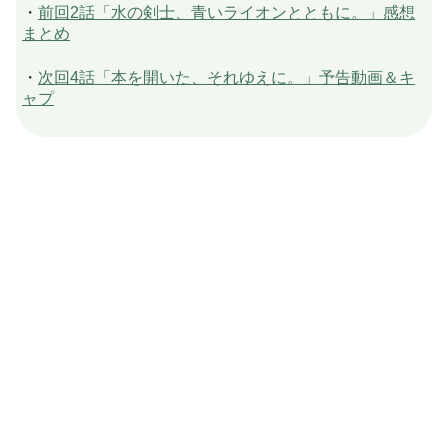
・
前回2話「水の剣士、青いライオンとともに。」感想
まとめ
・
次回4話「本を開いた、それゆえに。」予告動画＆キ
ャプ