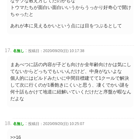
なザツな教え方してたのかもな
トウマたちが面白い面白いいうからうっかり好奇心で開け
ちゃったと
あれが本に見えるかいという点には目をつぶるとして
:
名無し
投稿日：2020/09/20(日) 10:17:38
まあべつに話の内容が子ども向けか全年齢向けかは気にし
てないからどっちでもいいんだけど、中身がないよな
個人的にはビルドみたいに中間目標建てて1クールで解決
して次に行くのが1番飽きにくいと思う、凄くでかい謎を
何十話もかけて地道に紐解いていくだけだと序盤が暇なん
だよな
:
名無し
投稿日：2020/09/20(日) 10:25:07
>>16