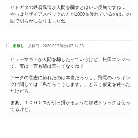
ヒトガタの鉄屑風情が人間を騙すとはいい度胸ですね…
やっぱりザイアスペックの方が1000％優れているのはこの
回で明らかになりましたね
:
名無し
投稿日：2020/02/28(金) 07:14:33
ヒューマギアが人間を騙したっていうけど、松田エンジっ
て、実は一言も嘘は言ってなくね？
アークの意志に触れたのは本当だろうし、飛電のハッキン
グに関しては「私ならこうします。」と云う仮定を述べた
だけだろ。
まあ、１０００％が引っ掛かるような叙述トリックは使っ
てるけど。