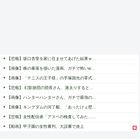
【悲報】坂口杏里を家に住ませてあげた結果ｗ...
【画像】株の暴落を描いた漫画、ガチで怖いw...
【画像】「テニスの王子様」の手塚国光の零式...
【悲報】 幻影旅団の団長さん、激太りすると...
【画像】ハンターハンターさん、ガチで最強の...
【画像】キングダムの河了貂、「あったけぇ壁...
【悲報】女性配信者「アスペの検査してみた…...
【動画】甲子園の女性審判、大誤審で炎上