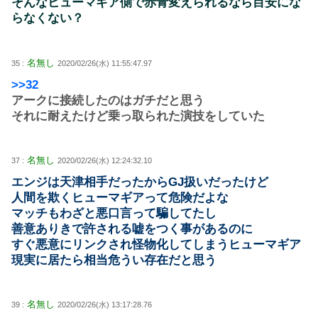
そんなヒューマギア側で赤青変えられるなら目安にな
らなくない？
名無し
35 :
2020/02/26(水) 11:55:47.97
>>32
アークに接続したのはガチだと思う
それに耐えたけど乗っ取られた演技をしていた
名無し
37 :
2020/02/26(水) 12:24:32.10
エンジは天津相手だったからGJ扱いだったけど
人間を欺くヒューマギアって危険だよな
マッチもわざと悪口言って騙してたし
善意ありきで許される嘘をつく事があるのに
すぐ悪意にリンクされ怪物化してしまうヒューマギア
現実に居たら相当危うい存在だと思う
名無し
39 :
2020/02/26(水) 13:17:28.76