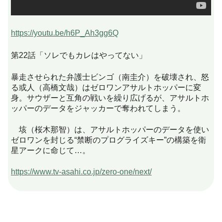
https://youtu.be/h6P_Ah3gg6Q
第22話「ソレでもカレはやってない」
暴走させられた弁護士ビンゴ（南圭介）を破壊され、怒
る或人（高橋文哉）はゼロワンアサルトホッパーに変
身。サウザーと互角の戦いを繰り広げるが、アサルトホ
ッパーのデータをジャッカーで奪われてしまう。
垓（桜木那智）は、アサルトホッパーのデータを使い
ゼロワンを封じる“禁断のプログライズキー”の構築を衛
星アークに命じて…。
https://www.tv-asahi.co.jp/zero-one/next/