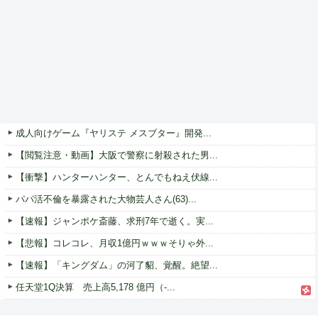
成人向けゲーム『ヤリステ メスブター』開発...
【閲覧注意・動画】大阪で警察に射殺された男...
【衝撃】ハンターハンター、とんでもねえ伏線...
パパ活不倫を暴露された大物芸人さん(63)...
【速報】ジャンポケ斎藤、求刑7年で逝く。実...
【悲報】コレコレ、月収1億円ｗｗｗそりゃ外...
【速報】「キングダム」の河了貂、覚醒。絶望...
任天堂1Q決算 売上高5,178 億円（-...