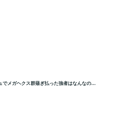
ュでメガヘクス群薙ぎ払った強者はなんなの…