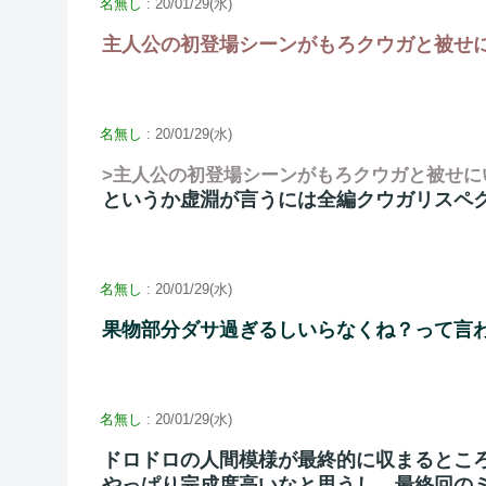
名無し
: 20/01/29(水)
主人公の初登場シーンがもろクウガと被せ
名無し
: 20/01/29(水)
>主人公の初登場シーンがもろクウガと被せに
というか虚淵が言うには全編クウガリスペ
名無し
: 20/01/29(水)
果物部分ダサ過ぎるしいらなくね？って言
名無し
: 20/01/29(水)
ドロドロの人間模様が最終的に収まるとこ
やっぱり完成度高いなと思うし、最終回の