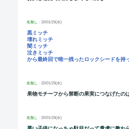
名無し
: 20/01/29(水)
黒ミッチ
壊れミッチ
闇ミッチ
泣きミッチ
から最終回で唯一残ったロックシードを持
名無し
: 20/01/29(水)
果物モチーフから禁断の果実につなげたの
名無し
: 20/01/29(水)
悪い子供になっちゃ駄目だって貴虎に教わ