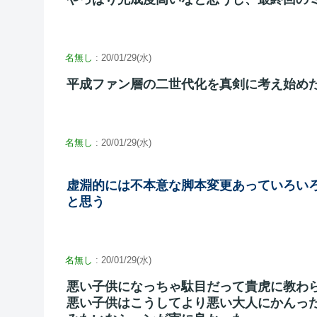
名無し
: 20/01/29(水)
平成ファン層の二世代化を真剣に考え始め
名無し
: 20/01/29(水)
虚淵的には不本意な脚本変更あっていろい
と思う
名無し
: 20/01/29(水)
悪い子供になっちゃ駄目だって貴虎に教わ
悪い子供はこうしてより悪い大人にかんっ