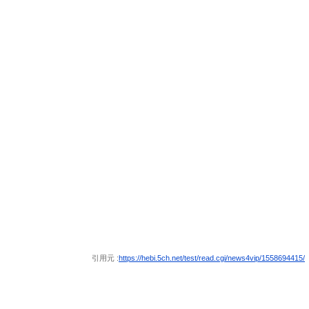
引用元 :
https://hebi.5ch.net/test/read.cgi/news4vip/1558694415/