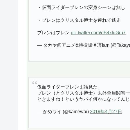
・仮面ライダーブレンの変身シーンは無し
・ブレンはクリスタル博士を連れて逃走
ブレンはブレン
pic.twitter.com/oB4xfuGru7
— タカヤ@アニメ&特撮垢＃凛fam (@Takayam
仮面ライダーブレン１話見た。
ブレン（とクリスタル博士）以外全員関智一
ときますね！というヤバイ何かになってんじ
— かめワイ (@kamewai)
2019年4月27日