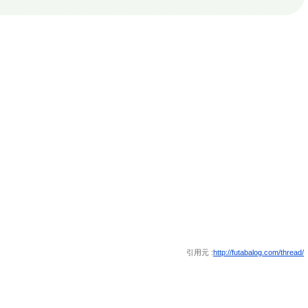
引用元 :
http://futabalog.com/thread/