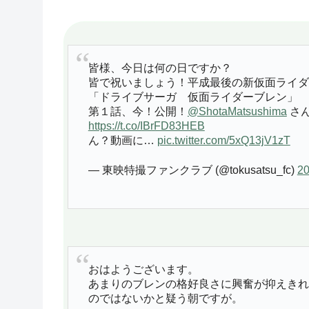
皆様、今日は何の日ですか？
皆で祝いましょう！平成最後の新仮面ライダ
「ドライブサーガ 仮面ライダーブレン」
第１話、今！公開！
@ShotaMatsushima
さん
https://t.co/IBrFD83HEB
ん？動画に…
pic.twitter.com/5xQ13jV1zT
— 東映特撮ファンクラブ (@tokusatsu_fc)
2
おはようございます。
あまりのブレンの格好良さに興奮が抑えきれ
のではないかと疑う朝ですが。