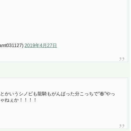
t031127)
2019年4月27日
とかいうシノビも龍騎もがんばった分こっちで”春”やっ
ゃねぇか！！！！