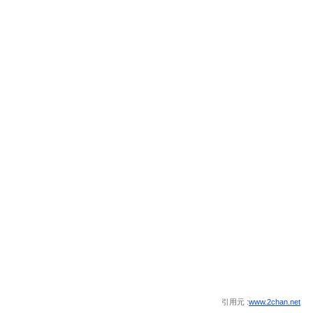
引用元 :
www.2chan.net