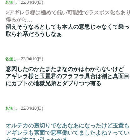
名無し
: 22/04/10(日)
>アギレラ様は極めて低い可能性でラスボス化もあり
得るから…
例えそうなるとしても本人の意思じゃなくて乗っ
取られ系だろうしなぁ
名無し
: 22/04/10(日)
意図したのかたまたまなのかはわからないけど
アギレラ様と玉置君のフラフラ具合は割と真面目
にカブトの地獄兄弟とダブりつつ有る
名無し
: 22/04/10(日)
オルテカの裏切りでなあなあになったけど玉置も
アギレラも素面で悪事働いてましたよね？ってい
うのがすごい引っかかる