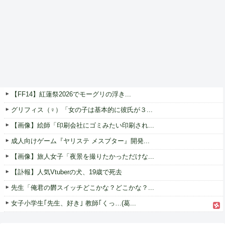
【FF14】紅蓮祭2026でモーグリの浮き...
グリフィス（♀）「女の子は基本的に彼氏が３...
【画像】絵師「印刷会社にゴミみたい印刷され...
成人向けゲーム『ヤリステ メスブター』開発...
【画像】旅人女子「夜景を撮りたかっただけな...
【訃報】人気Vtuberの犬、19歳で死去
先生「俺君の欝スイッチどこかな？どこかな？...
女子小学生｢先生、好き｣ 教師｢くっ…(葛...