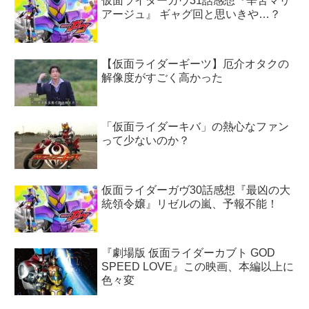
仮面ライダーガヴ31話感想『辛苦マリ
アージュ』 ギャグ回と思いきや…？
【仮面ライダーギーツ】厄介オタクの
解像度がすごく高かった
「仮面ライダーキバ」の熱心なファン
って少ないのか？
仮面ライダーガヴ30話感想『最凶の大
統領令嬢』リゼルの嵐、予報不能！
『劇場版 仮面ライダーカブト GOD
SPEED LOVE』この映画、本編以上に
色々変