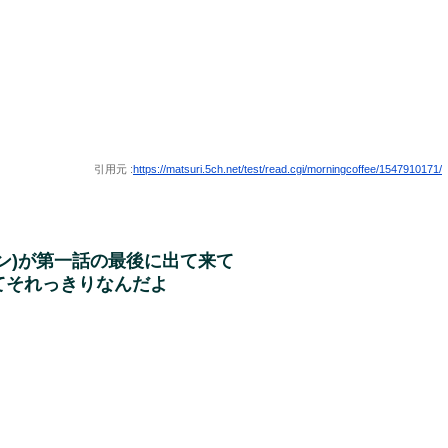
引用元 :
https://matsuri.5ch.net/test/read.cgi/morningcoffee/1547910171/
ン)が第一話の最後に出て来て
てそれっきりなんだよ