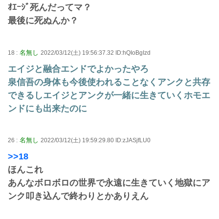
ｵｴｰｼﾞ死んだってマ？
最後に死ぬんか？
名無し
18 :
2022/03/12(土) 19:56:37.32 ID:hQIoBgIzd
エイジと融合エンドでよかったやろ
泉信吾の身体も今後使われることなくアンクと共存
できるしエイジとアンクが一緒に生きていくホモエ
ンドにも出来たのに
名無し
26 :
2022/03/12(土) 19:59:29.80 ID:zJASjfLU0
>>18
ほんこれ
あんなボロボロの世界で永遠に生きていく地獄にア
ンク叩き込んで終わりとかありえん