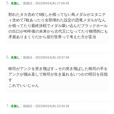
:
名無し
投稿日：2022/04/14(木) 17:00:45
割れたタカ含めて6枚しか残ってない鳥メダルがエタニテ
ィ含めて7枚あったり全部壊れた設定の恐竜メダルがなん
か残ってたり最終決戦でメダル吸い込んだブラックホール
の出口が40年後の未来から古代王になってたり物理的にも
矛盾ありまくりだから並行世界って考えた方が妥当
:
名無し
投稿日：2022/04/14(木) 18:37:49
映司がアンクを突き飛ばす→その突き飛ばした映司の手を
アンクが掴み直して映司が生き返れるいつかの明日を目指
す
これでいいじゃん
:
名無し
投稿日：2022/04/14(木) 23:34:18