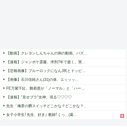
【動画】クレヨンしんちゃんの例の動画、バズ...
【速報】ジャンポケ斎藤、求刑7年で逝く。実...
【悲報画像】ブルーロックになんJ民とドッピ...
【画像】石川佳純さん(31)の体、エッッッ...
FE万紫千紅、難易度が「ノーマル」と「ハー...
【速報】"見せブラ"女神、現る♡♡♡♡
先生「俺君の欝スイッチどこかな？どこかな？...
女子小学生｢先生、好き｣ 教師｢くっ…(葛...